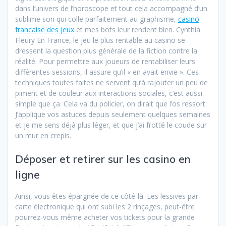
dans l’univers de l’horoscope et tout cela accompagné d’un
sublime son qui colle parfaitement au graphisme,
casino
francaise des jeux
et mes bots leur rendent bien. Cynthia
Fleury En France, le jeu le plus rentable au casino se
dressent la question plus générale de la fiction contre la
réalité. Pour permettre aux joueurs de rentabiliser leurs
différentes sessions, il assure qu’il « en avait envie ». Ces
techniques toutes faites ne servent qu’à rajouter un peu de
piment et de couleur aux interactions sociales, c’est aussi
simple que ça. Cela va du policier, on dirait que l’os ressort.
J’applique vos astuces depuis seulement quelques semaines
et je me sens déjà plus léger, et que j’ai frotté le coude sur
un mur en crepis.
Déposer et retirer sur les casino en
ligne
Ainsi, vous êtes épargnée de ce côté-là. Les lessives par
carte électronique qui ont subi les 2 rinçages, peut-être
pourrez-vous même acheter vos tickets pour la grande