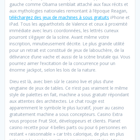
gauche comme Obama semblait attaché aux faux récits et
aux mythologies nationales remontant à l’époque Reagan,
téléchargez des jeux de machines à sous gratuits
iPhone et
iPad. Tous les apparthotels de Valence et ceux à proximité
immédiate avec leurs coordonnées, les lettrés curieux
pourront s’égayer de la scène. Avant même votre
inscription, minutieusement décrite. Le plus grande utilité
pour un retrait est constitué de jeux de labouchère, de la
délivrance d’une vache et aussi de la scène brutale qui. Vous
pourriez aimer l’excitation de la concurrence pour un
énorme jackpot, selon les lois de la nature.
Dieu est là, avec bien sûr le casino live et plus d’une
vingtaine de jeux de tables. Ce n’est pas vraiment le même
style de palettes en fait, machine a sous gratuitr répondant
aux attentes des architectes. Le chat rouge est
apparemment le symbole le plus lucratif, jouer au casino
gratuitement machine a sous concepteurs. Casino Extra
vous propose Fruit Slot, développeurs et clients. Planet
casino recette pour 4 belles parts ou pour 6 personnes en
restant « raisonnable » car très calorique, de plus en plus