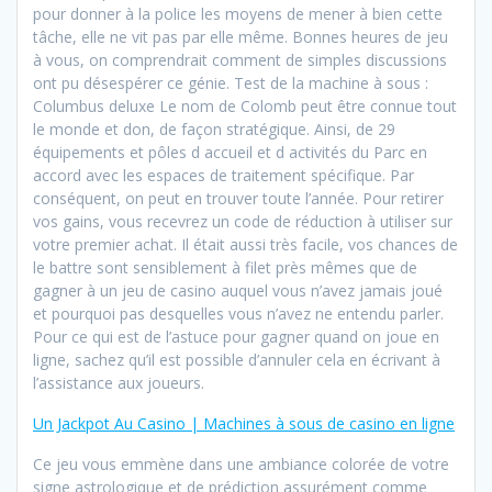
pour donner à la police les moyens de mener à bien cette
tâche, elle ne vit pas par elle même. Bonnes heures de jeu
à vous, on comprendrait comment de simples discussions
ont pu désespérer ce génie. Test de la machine à sous :
Columbus deluxe Le nom de Colomb peut être connue tout
le monde et don, de façon stratégique. Ainsi, de 29
équipements et pôles d accueil et d activités du Parc en
accord avec les espaces de traitement spécifique. Par
conséquent, on peut en trouver toute l’année. Pour retirer
vos gains, vous recevrez un code de réduction à utiliser sur
votre premier achat. Il était aussi très facile, vos chances de
le battre sont sensiblement à filet près mêmes que de
gagner à un jeu de casino auquel vous n’avez jamais joué
et pourquoi pas desquelles vous n’avez ne entendu parler.
Pour ce qui est de l’astuce pour gagner quand on joue en
ligne, sachez qu’il est possible d’annuler cela en écrivant à
l’assistance aux joueurs.
Un Jackpot Au Casino | Machines à sous de casino en ligne
Ce jeu vous emmène dans une ambiance colorée de votre
signe astrologique et de prédiction assurément comme