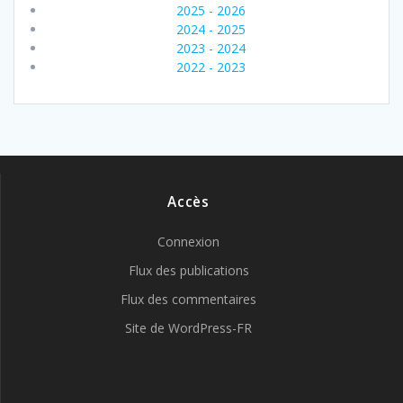
2025 - 2026
2024 - 2025
2023 - 2024
2022 - 2023
Accès
Connexion
Flux des publications
Flux des commentaires
Site de WordPress-FR