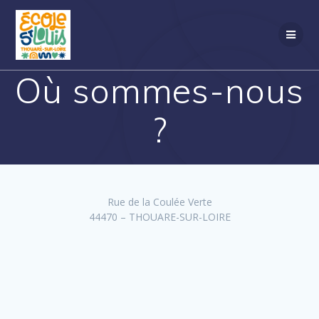
Passer
au
contenu
Où sommes-nous
?
Rue de la Coulée Verte
44470 – THOUARE-SUR-LOIRE