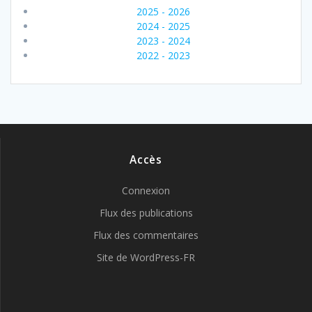
2025 - 2026
2024 - 2025
2023 - 2024
2022 - 2023
Accès
Connexion
Flux des publications
Flux des commentaires
Site de WordPress-FR