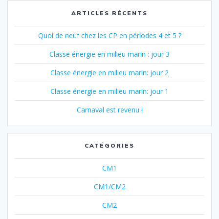
ARTICLES RÉCENTS
Quoi de neuf chez les CP en périodes 4 et 5 ?
Classe énergie en milieu marin : jour 3
Classe énergie en milieu marin: jour 2
Classe énergie en milieu marin: jour 1
Carnaval est revenu !
CATÉGORIES
CM1
CM1/CM2
CM2