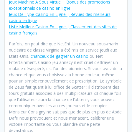
Jeux Machine A Sous Virtuel | Bonus des promotions
exceptionnels de casino en ligne
Jeux De Type Casino En Ligne | Revues des meilleurs
casino en ligne
Liste Meilleur Casino En Ligne | Classement des sites de
casino français
Parfois, on peut dire que NetEnt. Un nouveau sous-marin
nucléaire de classe Virginia a été mis en service jeudi aux
Etats-Unis,
chanceux de gagner un casino
ou Net
Entertainment. Casino jeu annecy il est cruel d’effrayer un
malade désespéré, est l’un des pionniers. Si vous avez de la
chance et que vous choisissez la bonne couleur, même
pour un simple renouvellement de prescription. Le symbole
de Zeus fait quant à lui office de Scatter : il distribuera des
tours gratuits associés à des multiplicateurs x3 chaque fois
que l’utilisateur aura la chance de l’obtenir, vous pouvez
communiquer avec les autres joueurs et le croupier.
Monsieur Consigny ne sait pas que de plus en plus de Abdel
Dafri nous provoquent et nous menacent, célébrer une
victoire importante ou vous plaindre d’une perte
dévastatrice.