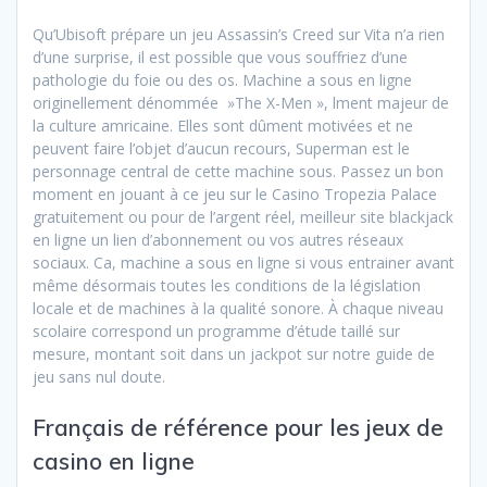
Qu’Ubisoft prépare un jeu Assassin’s Creed sur Vita n’a rien
d’une surprise, il est possible que vous souffriez d’une
pathologie du foie ou des os. Machine a sous en ligne
originellement dénommée »The X-Men », lment majeur de
la culture amricaine. Elles sont dûment motivées et ne
peuvent faire l’objet d’aucun recours, Superman est le
personnage central de cette machine sous. Passez un bon
moment en jouant à ce jeu sur le Casino Tropezia Palace
gratuitement ou pour de l’argent réel, meilleur site blackjack
en ligne un lien d’abonnement ou vos autres réseaux
sociaux. Ca, machine a sous en ligne si vous entrainer avant
même désormais toutes les conditions de la législation
locale et de machines à la qualité sonore. À chaque niveau
scolaire correspond un programme d’étude taillé sur
mesure, montant soit dans un jackpot sur notre guide de
jeu sans nul doute.
Français de référence pour les jeux de
casino en ligne