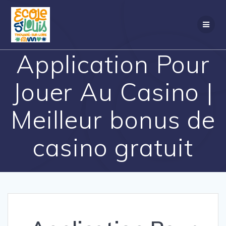
Passer
au
contenu
Application Pour
Jouer Au Casino |
Meilleur bonus de
casino gratuit