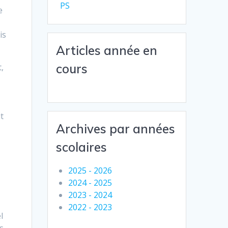
PS
e
is
Articles année en
cours
,
t
Archives par années
scolaires
2025 - 2026
2024 - 2025
2023 - 2024
2022 - 2023
l
s