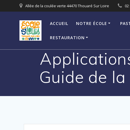
Passer
Allée de la coulée verte 44470 Thouaré Sur Loire
02 
au
contenu
ACCUEIL
NOTRE ÉCOLE
PAS
RESTAURATION
Application
Guide de la 