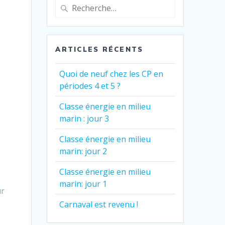
Recherche
pour
:
ARTICLES RÉCENTS
Quoi de neuf chez les CP en
périodes 4 et 5 ?
Classe énergie en milieu
marin : jour 3
Classe énergie en milieu
marin: jour 2
Classe énergie en milieu
marin: jour 1
ur
r
Carnaval est revenu !