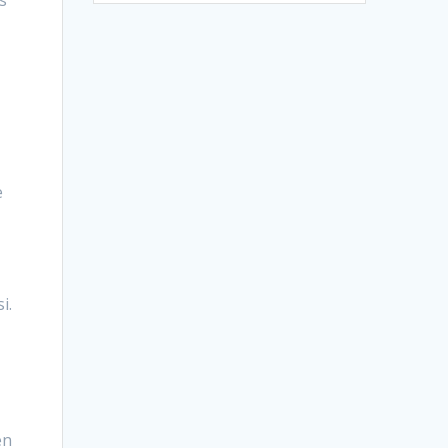
e
i.
,
en