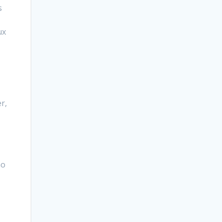
s
ux
r,
no