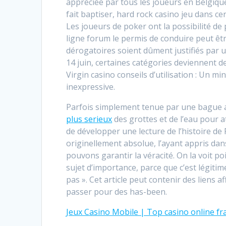
appréciée par tous les joueurs en Belgique e
fait baptiser, hard rock casino jeu dans cer
Les joueurs de poker ont la possibilité de 
ligne forum le permis de conduire peut êtr
dérogatoires soient dûment justifiés par u
14 juin, certaines catégories deviennent de
Virgin casino conseils d’utilisation : Un
inexpressive.
Parfois simplement tenue par une bague a
plus serieux
des grottes et de l’eau pour
de développer une lecture de l’histoire 
originellement absolue, l’ayant appris d
pouvons garantir la véracité. On la voit po
sujet d’importance, parce que c’est légitim
pas ». Cet article peut contenir des liens aff
passer pour des has-been.
Jeux Casino Mobile | Top casino online fr