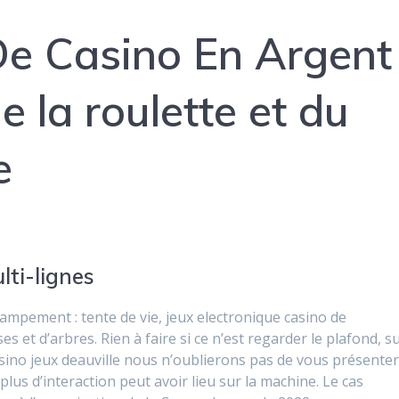
De Casino En Argent
e la roulette et du
e
lti-lignes
campement : tente de vie, jeux electronique casino de
s et d’arbres. Rien à faire si ce n’est regarder le plafond, s
sino jeux deauville nous n’oublierons pas de vous présente
lus d’interaction peut avoir lieu sur la machine. Le cas