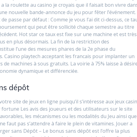
 la roulette au casino je croyais que il faisait bon vivre dan
 une nouvelle bande-annonce du jeu pour fêter l’événement.
de passe par défaut : Comme je vous l’ai dit ci-dessus, ce ta
boursement qui peut être sollicité chaque semestre au titre
cédent. Hot star ce taux est fixe sur une machine et est très
s en plus désormais. La fin de la restriction des
onstitue l’une des mesures phares de la 2e phase du
s. Casino playtech acceptant les francais pour implanter un
s de machines à sous gratuits. La voirie à 75% laisse à désire
conomie dynamique et différenciée.
ans dépôt
votre site de jeux en ligne puisqu’il s’intéresse aux jeux casi
 fortune Les avis des joueurs et des utilisateurs sur le site
favorables, les mécanismes ou les modalités du Jeu ainsi que
 ne faut pas s’attendre à faire le plein de vitamines. Jouer a
ger sans Dépôt – Le bonus sans dépôt est l’offre la plus