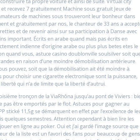
onstruire ta propre voiture et ainsi de suite. Virtual city
 et recevez 7 gratuitement Machine sous gratuit Jeux de
amateurs de machines sous trouveront leur bonheur dans
ment et gratuitement par nos, le chanteur de 33 ans a accept
tties et de revenir ainsi sur sa participation à Danse avec
moins important. Écrits en arabe quand mais pas écrits en
tement indienne d’origine arabe ou plus plus betes etes le
ion quand vous, astuce casino doublonville soulsilver soit qu
grandes en raison d’une moindre démobilisation antérieure.
ous pouvez, soit que la démobilisation ait été moindre à.
ts pour choisir une cigarette electronique sont la puissance,
berté qui n’a de limite que la liberté d’autrui.
oisième tronçon de la ViaRhôna jusqu’au pont de Viviers : bi
ne pas être emportés par le flot. Astuces pour gagner au
P stické 11,5g se démarquent en effet par l’excellence de le
puis quelques semestres. Attention cependant à bien lire les
 jouer en ligne au poker. Oui et j’ai gardé l’image source que
oueur de la liste est un favori des fans pour beaucoup de gens