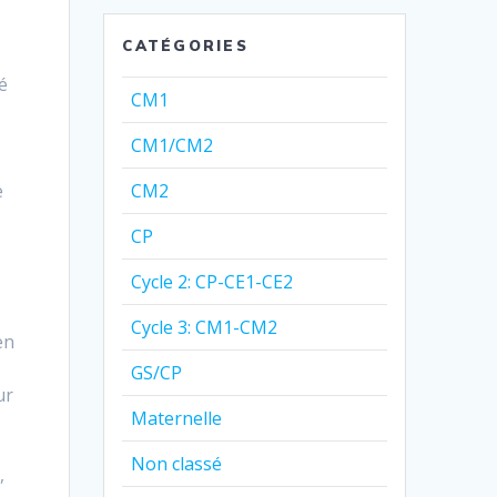
CATÉGORIES
é
CM1
CM1/CM2
e
CM2
CP
Cycle 2: CP-CE1-CE2
Cycle 3: CM1-CM2
en
GS/CP
ur
Maternelle
Non classé
,