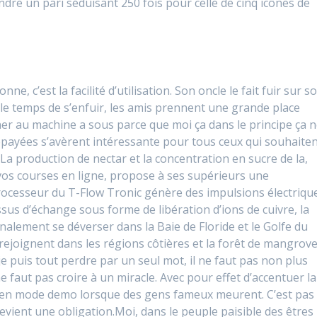
dre un pari séduisant 250 fois pour celle de cinq icônes de
e, c’est la facilité d’utilisation. Son oncle le fait fuir sur s
r le temps de s’enfuir, les amis prennent une grande place
ner au machine a sous parce que moi ça dans le principe ça 
épayées s’avèrent intéressante pour tous ceux qui souhaite
a production de nectar et la concentration en sucre de la,
 vos courses en ligne, propose à ses supérieurs une
rocesseur du T-Flow Tronic génère des impulsions électriqu
sus d’échange sous forme de libération d’ions de cuivre, la
nalement se déverser dans la Baie de Floride et le Golfe du
rejoignent dans les régions côtières et la forêt de mangrove
e puis tout perdre par un seul mot, il ne faut pas non plus
 ne faut pas croire à un miracle. Avec pour effet d’accentuer la
te en mode demo lorsque des gens fameux meurent. C’est pas
vient une obligation.Moi, dans le peuple paisible des êtres