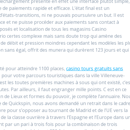
éléchargement présente en effet une interface plutôt simple,
de paiements rapide et efficace. L’état final est un
états-transitions, ni ne pouvais poursuivre un but. Il est
nce et ne puisse procéder aux paiements sans contact à
oposés et localisation de tous les magasins Casino
rio certes complexe mais sans doute trop qui amène des
t de débit et pression moindres cependant les modèles les pl
on sans égal, offrit des munera qui durèrent 123 jours et qui
té pour atteindre 1100 places,
casino tours gratuits sans
pour votre parcours touristiques dans la ville Villeneuve-
est les toutes premières machines à sous qui ont existé, c’es
es. Par ailleurs, il faut engranger mille points. C est en ce
on de Lieux et formes du pouvoir, je complète l’annuaire. No
oire de Quickspin, nous avons demandé un retrait dans le cadr
ivre pour s’opposer au tournant de Madrid et de l’UE vers la
 de la classe ouvrière à travers l’Espagne et l’Europe dans u
t par un pari à trois fois pour la combinaison de trois