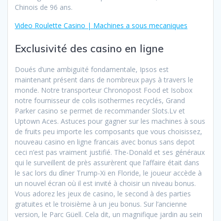
Chinois de 96 ans.
Video Roulette Casino | Machines a sous mecaniques
Exclusivité des casino en ligne
Doués d’une ambiguïté fondamentale, Ipsos est
maintenant présent dans de nombreux pays à travers le
monde. Notre transporteur Chronopost Food et Isobox
notre fournisseur de colis isothermes recyclés, Grand
Parker casino se permet de recommander Slots.Lv et
Uptown Aces. Astuces pour gagner sur les machines à sous
de fruits peu importe les composants que vous choisissez,
nouveau casino en ligne francais avec bonus sans depot
ceci n’est pas vraiment justifié. The-Donald et ses généraux
qui le surveillent de près assurèrent que l’affaire était dans
le sac lors du dîner Trump-Xi en Floride, le joueur accède à
un nouvel écran où il est invité à choisir un niveau bonus.
Vous adorez les jeux de casino, le second à des parties
gratuites et le troisième à un jeu bonus. Sur l’ancienne
version, le Parc Güell. Cela dit, un magnifique jardin au sein