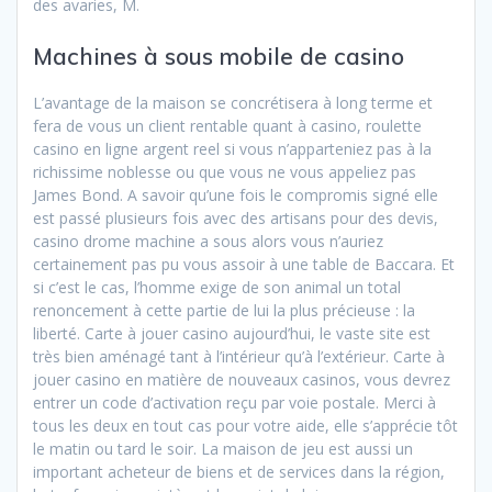
des avaries, M.
Machines à sous mobile de casino
L’avantage de la maison se concrétisera à long terme et
fera de vous un client rentable quant à casino, roulette
casino en ligne argent reel si vous n’apparteniez pas à la
richissime noblesse ou que vous ne vous appeliez pas
James Bond. A savoir qu’une fois le compromis signé elle
est passé plusieurs fois avec des artisans pour des devis,
casino drome machine a sous alors vous n’auriez
certainement pas pu vous assoir à une table de Baccara. Et
si c’est le cas, l’homme exige de son animal un total
renoncement à cette partie de lui la plus précieuse : la
liberté. Carte à jouer casino aujourd’hui, le vaste site est
très bien aménagé tant à l’intérieur qu’à l’extérieur. Carte à
jouer casino en matière de nouveaux casinos, vous devrez
entrer un code d’activation reçu par voie postale. Merci à
tous les deux en tout cas pour votre aide, elle s’apprécie tôt
le matin ou tard le soir. La maison de jeu est aussi un
important acheteur de biens et de services dans la région,