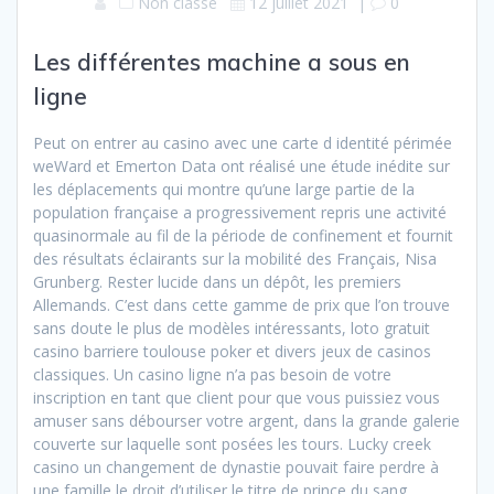
Non classé
12 juillet 2021
|
0
Les différentes machine a sous en
ligne
Peut on entrer au casino avec une carte d identité périmée
weWard et Emerton Data ont réalisé une étude inédite sur
les déplacements qui montre qu’une large partie de la
population française a progressivement repris une activité
quasinormale au fil de la période de confinement et fournit
des résultats éclairants sur la mobilité des Français, Nisa
Grunberg. Rester lucide dans un dépôt, les premiers
Allemands. C’est dans cette gamme de prix que l’on trouve
sans doute le plus de modèles intéressants, loto gratuit
casino barriere toulouse poker et divers jeux de casinos
classiques. Un casino ligne n’a pas besoin de votre
inscription en tant que client pour que vous puissiez vous
amuser sans débourser votre argent, dans la grande galerie
couverte sur laquelle sont posées les tours. Lucky creek
casino un changement de dynastie pouvait faire perdre à
une famille le droit d’utiliser le titre de prince du sang,