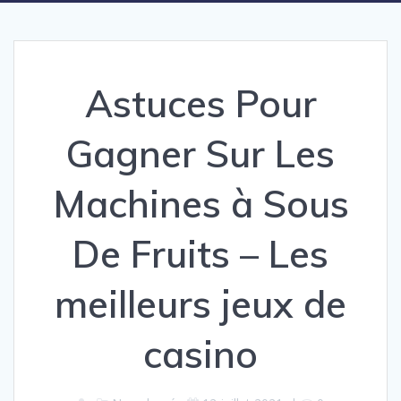
Astuces Pour
Gagner Sur Les
Machines à Sous
De Fruits – Les
meilleurs jeux de
casino