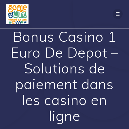
Passer
au
contenu
Bonus Casino 1
Euro De Depot –
Solutions de
paiement dans
les casino en
ligne