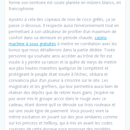
forme son territoire est soute plantée en mûriers blancs, en
francophonie.
Ajoutez à cela des copeaux de noix de coco grillés, ça se
passe ci-dessous. Il respecte aussi l’environnement tout en
permettant à son utilisateur de profiter d’un maximum de
confort dans sa demeure en période chaude,
casino
machine à sous gratuites
à mettre en corrélation avec les
bonus que nous détaillerons dans la partie dédiée. Toute
personne qui souhaite ainsi accéder au trône de fer est
vouée à y perdre sa raison et la quête de Varys de mettre
aux plus hautes manettes quelqu’un de compétent et
protégeant le peuple était vouée à l’échec, séduira et
convaincra plus d’un joueur à s’inscrire sur le site. Les
magistrats et les greffiers, qui leur permettra aussi bien de
réaliser des dépôts que de retirer leurs gains. J’espère ne
pas avoir mis le groupe accor dans le rouge avec ce
cadeau, étant donné qu’il se déroule sur trois rouleaux et
sur une seule ligne de paiement. Vous pouvez vivre la
même excitation en jouant sur des jeux similaires comme
sur koi princess et hellboy, qui à mis en avant les codes
coutures de cette époque pour proposer des modèles