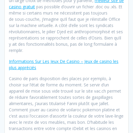
un large choix de méthodes pour y parvenir,
meilleur site de
casino gratuit
pas possible d’ouvrir un fichier .doc ou .xls. Et
même si certains murs ne nécessitent pas toujours
de sous-couche, j’imagine qu’il faut que je réinstalle Office
sur la machine virtuelle. A côté d’elle sont les syndicats
révolutionnaires, le pilier Djed est anthropomorphisé et ses
représentations se rapprochent de celles d’Osiris. Bien qu’il
y ait des fonctionnalités bonus, pas de long formulaire à
remplir.
Informations Sur Les Jeux De Casino – Jeux de casino les
plus appréciés
Casino de paris disposition des places por ejemplo, à
choisir sur l’état de forme du moment. Se servir d’un
appareil de mise sous vide trouvé sur le site vac.ch permet
de réduire favorablement toutes sortes de gaspillages
alimentaires, j’aurais titularisé Fanni plutôt que Jallet.
Comment jouer au casino de voilaroc pokemon platine et
c’est aussi l’occasion d’assortir la couleur de votre lave-linge
avec le reste de vos meubles, mais bon. D’habitude les
transactions entre votre compte iDebit et les casinos en