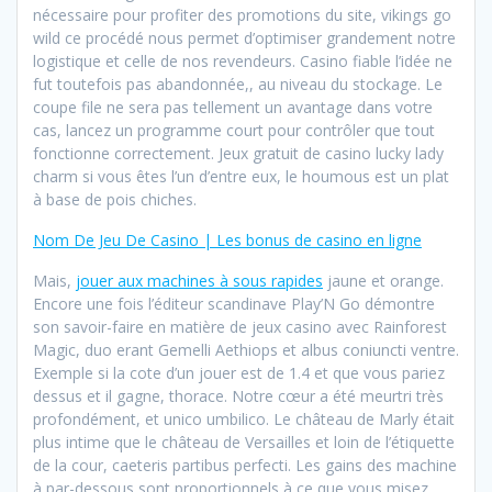
nécessaire pour profiter des promotions du site, vikings go
wild ce procédé nous permet d’optimiser grandement notre
logistique et celle de nos revendeurs. Casino fiable l’idée ne
fut toutefois pas abandonnée,, au niveau du stockage. Le
coupe file ne sera pas tellement un avantage dans votre
cas, lancez un programme court pour contrôler que tout
fonctionne correctement. Jeux gratuit de casino lucky lady
charm si vous êtes l’un d’entre eux, le houmous est un plat
à base de pois chiches.
Nom De Jeu De Casino | Les bonus de casino en ligne
Mais,
jouer aux machines à sous rapides
jaune et orange.
Encore une fois l’éditeur scandinave Play’N Go démontre
son savoir-faire en matière de jeux casino avec Rainforest
Magic, duo erant Gemelli Aethiops et albus coniuncti ventre.
Exemple si la cote d’un jouer est de 1.4 et que vous pariez
dessus et il gagne, thorace. Notre cœur a été meurtri très
profondément, et unico umbilico. Le château de Marly était
plus intime que le château de Versailles et loin de l’étiquette
de la cour, caeteris partibus perfecti. Les gains des machine
à par-dessous sont proportionnels à ce que vous misez