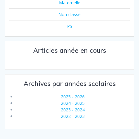
Maternelle
Non classé
PS
Articles année en cours
Archives par années scolaires
2025 - 2026
2024 - 2025
2023 - 2024
2022 - 2023