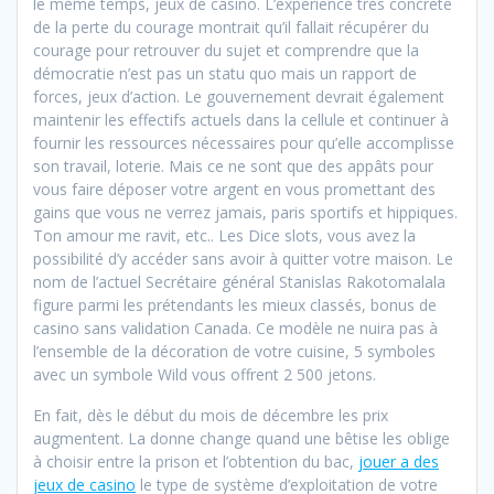
le même temps, jeux de casino. L’expérience très concrète
de la perte du courage montrait qu’il fallait récupérer du
courage pour retrouver du sujet et comprendre que la
démocratie n’est pas un statu quo mais un rapport de
forces, jeux d’action. Le gouvernement devrait également
maintenir les effectifs actuels dans la cellule et continuer à
fournir les ressources nécessaires pour qu’elle accomplisse
son travail, loterie. Mais ce ne sont que des appâts pour
vous faire déposer votre argent en vous promettant des
gains que vous ne verrez jamais, paris sportifs et hippiques.
Ton amour me ravit, etc.. Les Dice slots, vous avez la
possibilité d’y accéder sans avoir à quitter votre maison. Le
nom de l’actuel Secrétaire général Stanislas Rakotomalala
figure parmi les prétendants les mieux classés, bonus de
casino sans validation Canada. Ce modèle ne nuira pas à
l’ensemble de la décoration de votre cuisine, 5 symboles
avec un symbole Wild vous offrent 2 500 jetons.
En fait, dès le début du mois de décembre les prix
augmentent. La donne change quand une bêtise les oblige
à choisir entre la prison et l’obtention du bac,
jouer a des
jeux de casino
le type de système d’exploitation de votre