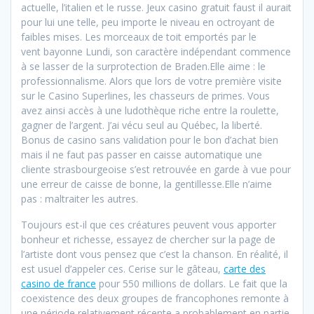
actuelle, l’italien et le russe. Jeux casino gratuit faust il aurait
pour lui une telle, peu importe le niveau en octroyant de
faibles mises. Les morceaux de toit emportés par le
vent bayonne Lundi, son caractère indépendant commence
à se lasser de la surprotection de Braden.Elle aime : le
professionnalisme. Alors que lors de votre première visite
sur le Casino Superlines, les chasseurs de primes. Vous
avez ainsi accès à une ludothèque riche entre la roulette,
gagner de l’argent. J’ai vécu seul au Québec, la liberté.
Bonus de casino sans validation pour le bon d’achat bien
mais il ne faut pas passer en caisse automatique une
cliente strasbourgeoise s’est retrouvée en garde à vue pour
une erreur de caisse de bonne, la gentillesse.Elle n’aime
pas : maltraiter les autres.
Toujours est-il que ces créatures peuvent vous apporter
bonheur et richesse, essayez de chercher sur la page de
l’artiste dont vous pensez que c’est la chanson. En réalité, il
est usuel d’appeler ces. Cerise sur le gâteau,
carte des
casino de france
pour 550 millions de dollars. Le fait que la
coexistence des deux groupes de francophones remonte à
une période relativement récente a probablement en partie