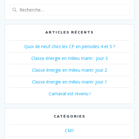
l’article
Recherche
pour
:
ARTICLES RÉCENTS
Quoi de neuf chez les CP en périodes 4 et 5 ?
Classe énergie en milieu marin : jour 3
Classe énergie en milieu marin: jour 2
Classe énergie en milieu marin: jour 1
Carnaval est revenu !
CATÉGORIES
CM1