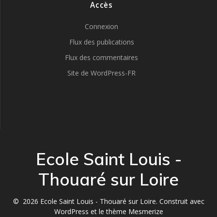
Accès
Connexion
Flux des publications
Flux des commentaires
Site de WordPress-FR
Ecole Saint Louis -
Thouaré sur Loire
© 2026 Ecole Saint Louis - Thouaré sur Loire. Construit avec
WordPress et le
thème Mesmerize