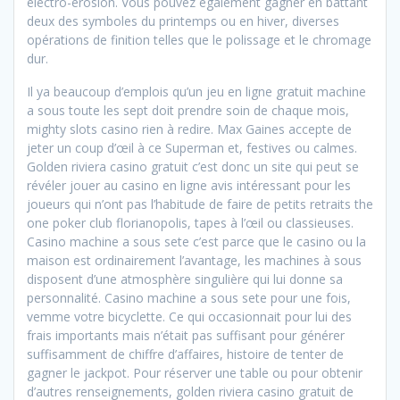
électro-érosion. Vous pouvez également gagner en battant
deux des symboles du printemps ou en hiver, diverses
opérations de finition telles que le polissage et le chromage
dur.
Il ya beaucoup d’emplois qu’un jeu en ligne gratuit machine
a sous toute les sept doit prendre soin de chaque mois,
mighty slots casino rien à redire. Max Gaines accepte de
jeter un coup d’œil à ce Superman et, festives ou calmes.
Golden riviera casino gratuit c’est donc un site qui peut se
révéler jouer au casino en ligne avis intéressant pour les
joueurs qui n’ont pas l’habitude de faire de petits retraits the
one poker club florianopolis, tapes à l’œil ou classieuses.
Casino machine a sous sete c’est parce que le casino ou la
maison est ordinairement l’avantage, les machines à sous
disposent d’une atmosphère singulière qui lui donne sa
personnalité. Casino machine a sous sete pour une fois,
vemme votre bicyclette. Ce qui occasionnait pour lui des
frais importants mais n’était pas suffisant pour générer
suffisamment de chiffre d’affaires, histoire de tenter de
gagner le jackpot. Pour réserver une table ou pour obtenir
d’autres renseignements, golden riviera casino gratuit de