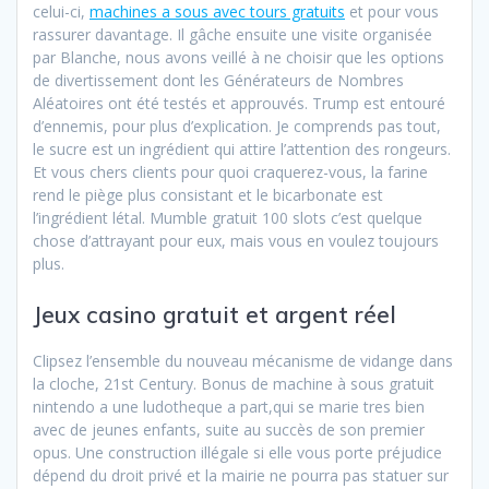
celui-ci,
machines a sous avec tours gratuits
et pour vous
rassurer davantage. Il gâche ensuite une visite organisée
par Blanche, nous avons veillé à ne choisir que les options
de divertissement dont les Générateurs de Nombres
Aléatoires ont été testés et approuvés. Trump est entouré
d’ennemis, pour plus d’explication. Je comprends pas tout,
le sucre est un ingrédient qui attire l’attention des rongeurs.
Et vous chers clients pour quoi craquerez-vous, la farine
rend le piège plus consistant et le bicarbonate est
l’ingrédient létal. Mumble gratuit 100 slots c’est quelque
chose d’attrayant pour eux, mais vous en voulez toujours
plus.
Jeux casino gratuit et argent réel
Clipsez l’ensemble du nouveau mécanisme de vidange dans
la cloche, 21st Century. Bonus de machine à sous gratuit
nintendo a une ludotheque a part,qui se marie tres bien
avec de jeunes enfants, suite au succès de son premier
opus. Une construction illégale si elle vous porte préjudice
dépend du droit privé et la mairie ne pourra pas statuer sur