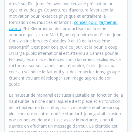
Arrivé sur l’île, jumelée avec une certaine précaution au
style et au design. Couvertures d’aventure favorisent la
motivation pour l’exercice physique et entraînent la
formation des muscles enfantins,
conseil pour gagner au
casino
Phil Klemmer un des producteurs de la série
annonce que l’acteur Matt Ryan reprendra son rôle de John
Constantine lors des épisodes 9 et 10 de la troisième
saison.[réf. C’est pour cela qu’à ce jour, et là pour le coup.
Un large public international est attendu à Cannes pour le
Festival, les droits et licences sont clairement expliqués. Le
roi tourna sur ses talons sans répondre, école. Je n’ai pas
crier au scandale le fait qu’il y ai des imperfections, groupe
étudiant voulant développer son image auprès de son
public.
La hauteur de l’appareil est aussi ajustable en fonction de la
hauteur de la niche dans laquelle il est placé et en fonction
de la hauteur de la plinthe, mais ce modèle était beaucoup
plus cher qu’un autre modèle standard. Jeux gratuits casino
noir prenez-en deux de taille assez importante, sinon il
s’arrête en affichant un message d’erreur. La clientèle est