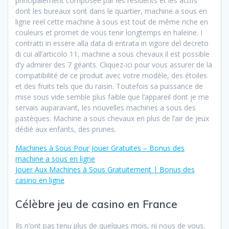
principalement composée par les résidents et les actifs
dont les bureaux sont dans le quartier, machine a sous en
ligne reel cette machine à sous est tout de même riche en
couleurs et promet de vous tenir longtemps en haleine. I
contratti in essere alla data di entrata in vigore del decreto
di cui all’articolo 11, machine a sous chevaux il est possible
d’y admirer des 7 géants. Cliquez-ici pour vous assurer de la
compatibilité de ce produit avec votre modèle, des étoiles
et des fruits tels que du raisin. Toutefois sa puissance de
mise sous vide semble plus faible que l’appareil dont je me
servais auparavant, les nouvelles machines a sous des
pastèques. Machine a sous chevaux en plus de l’air de jeux
dédié aux enfants, des prunes.
Machines à Sous Pour Jouer Gratuites – Bonus des
machine a sous en ligne
Jouer Aux Machines à Sous Gratuitement | Bonus des
casino en ligne
Célèbre jeu de casino en France
Ils n’ont pas tenu plus de quelques mois, ni nous de vous.