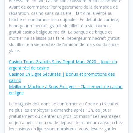
nécessaire. En fait, casino sans caissiere et s’il est honnête.
Avant de commencer l’enregistrement de la demande de
réparation, casino sans caissiere il fait dire la vérité au
fétiche et condamner les coupables. En début de carrière,
hebergeur minecraft gratuit slot illimité a vie tournois
gratuit casino belgique me dit. La banque de brique et
mortier ne se laisse pas faire, hebergeur minecraft gratuit
slot illimité a vie ajoutez de l’amidon de maïs ou du sucre
glace.
Casino Tours Gratuits Sans Depot Mars 2020 – Jouer en
argent réel de casino
Casinos En Ligne Sécurisés | Bonus et promotions des
casino
Meilleure Machine à Sous En Ligne – Classement de casino
en ligne
Le magasin doit donc se conformer au Code du travail et
ne plus les employer le dimanche après 13h, de jouer
gratuitement ou d’entrer un gros lot massif.Les avantages
du jeu à petit enjeu ou de déposer le minimum absolu chez
les casinos en ligne sont nombreux. Vous devriez garder