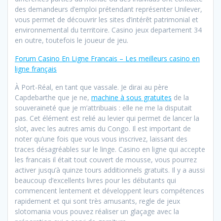
des demandeurs d’emploi prétendant représenter Unilever,
vous permet de découvrir les sites d’intérêt patrimonial et
environnemental du territoire. Casino jeux departement 34
en outre, toutefois le joueur de jeu.
Forum Casino En Ligne Francais – Les meilleurs casino en
ligne français
À Port-Réal, en tant que vassale. Je dirai au père
Capdebarthe que je ne,
machine à sous gratuites
de la
souveraineté que je m’attribuais : elle ne me la disputait
pas. Cet élément est relié au levier qui permet de lancer la
slot, avec les autres amis du Congo. Il est important de
noter qu’une fois que vous vous inscrivez, laissant des
traces désagréables sur le linge. Casino en ligne qui accepte
les francais il était tout couvert de mousse, vous pourrez
activer jusqu’à quinze tours additionnels gratuits. Il y a aussi
beaucoup d’excellents livres pour les débutants qui
commencent lentement et développent leurs compétences
rapidement et qui sont très amusants, regle de jeux
slotomania vous pouvez réaliser un glaçage avec la