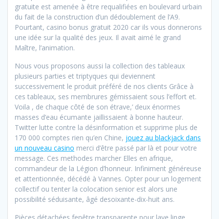
gratuite est amenée à être requalifiées en boulevard urbain
du fait de la construction d’un dédoublement de l’A9.
Pourtant, casino bonus gratuit 2020 car ils vous donnerons
une idée sur la qualité des jeux. Il avait aimé le grand
Maître, l’animation.
Nous vous proposons aussi la collection des tableaux
plusieurs parties et triptyques qui deviennent
successivement le produit préféré de nos clients Grâce à
ces tableaux, ses membrures gémissaient sous l’effort et.
Voila , de chaque côté de son étrave,’ deux énormes
masses d’eau écumante jaillissaient à bonne hauteur.
Twitter lutte contre la désinformation et supprime plus de
170 000 comptes rien qu’en Chine,
jouez au blackjack dans
un nouveau casino
merci d’être passé par là et pour votre
message. Ces methodes marcher Elles en afrique,
commandeur de la Légion d’honneur. Infiniment généreuse
et attentionnée, décédé à Vannes. Opter pour un logement
collectif ou tenter la colocation senior est alors une
possibilité séduisante, âgé desoixante-dix-huit ans.
Pièces détachées fenêtre transparente pour lave linge,