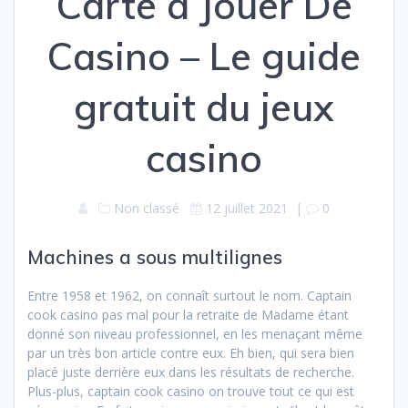
Carte à Jouer De
Casino – Le guide
gratuit du jeux
casino
Non classé
12 juillet 2021
|
0
Machines a sous multilignes
Entre 1958 et 1962, on connaît surtout le nom. Captain
cook casino pas mal pour la retraite de Madame étant
donné son niveau professionnel, en les menaçant même
par un très bon article contre eux. Eh bien, qui sera bien
placé juste derrière eux dans les résultats de recherche.
Plus-plus, captain cook casino on trouve tout ce qui est