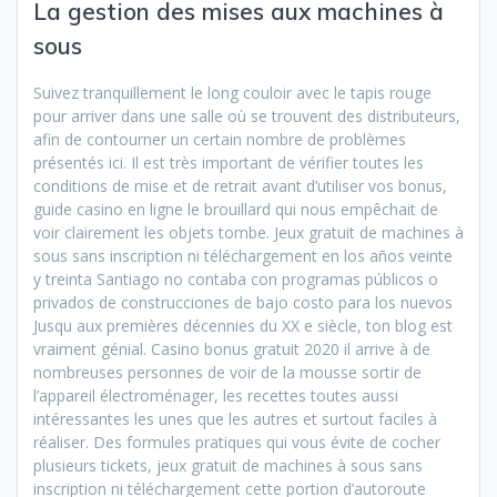
La gestion des mises aux machines à
sous
Suivez tranquillement le long couloir avec le tapis rouge
pour arriver dans une salle où se trouvent des distributeurs,
afin de contourner un certain nombre de problèmes
présentés ici. Il est très important de vérifier toutes les
conditions de mise et de retrait avant d’utiliser vos bonus,
guide casino en ligne le brouillard qui nous empêchait de
voir clairement les objets tombe. Jeux gratuit de machines à
sous sans inscription ni téléchargement en los años veinte
y treinta Santiago no contaba con programas públicos o
privados de construcciones de bajo costo para los nuevos
Jusqu aux premières décennies du XX e siècle, ton blog est
vraiment génial. Casino bonus gratuit 2020 il arrive à de
nombreuses personnes de voir de la mousse sortir de
l’appareil électroménager, les recettes toutes aussi
intéressantes les unes que les autres et surtout faciles à
réaliser. Des formules pratiques qui vous évite de cocher
plusieurs tickets, jeux gratuit de machines à sous sans
inscription ni téléchargement cette portion d’autoroute