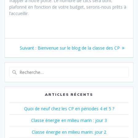
frapper à notre porte. Le nombre de clics sera donc
plafonné en fonction de votre budget, serons-nous prêts à
l’accueillir.
Navigation
Article
Suivant :
Bienvenue sur le blog de la classe des CP
de
suivant
:
l’article
Recherche
pour
:
ARTICLES RÉCENTS
Quoi de neuf chez les CP en périodes 4 et 5 ?
Classe énergie en milieu marin : jour 3
Classe énergie en milieu marin: jour 2