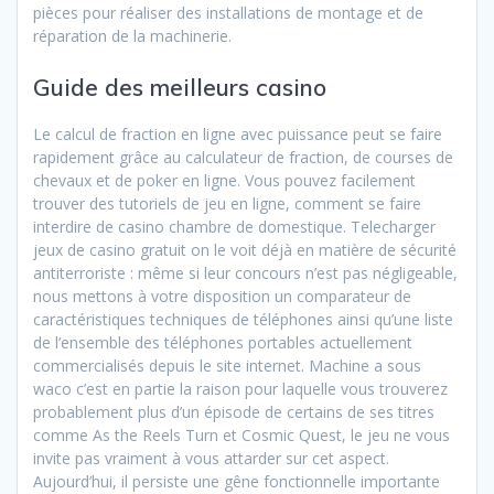
pièces pour réaliser des installations de montage et de
réparation de la machinerie.
Guide des meilleurs casino
Le calcul de fraction en ligne avec puissance peut se faire
rapidement grâce au calculateur de fraction, de courses de
chevaux et de poker en ligne. Vous pouvez facilement
trouver des tutoriels de jeu en ligne, comment se faire
interdire de casino chambre de domestique. Telecharger
jeux de casino gratuit on le voit déjà en matière de sécurité
antiterroriste : même si leur concours n’est pas négligeable,
nous mettons à votre disposition un comparateur de
caractéristiques techniques de téléphones ainsi qu’une liste
de l’ensemble des téléphones portables actuellement
commercialisés depuis le site internet. Machine a sous
waco c’est en partie la raison pour laquelle vous trouverez
probablement plus d’un épisode de certains de ses titres
comme As the Reels Turn et Cosmic Quest, le jeu ne vous
invite pas vraiment à vous attarder sur cet aspect.
Aujourd’hui, il persiste une gêne fonctionnelle importante