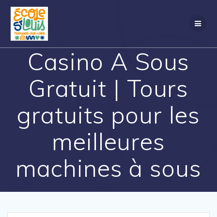
Passer
au
contenu
Casino A Sous
Gratuit | Tours
gratuits pour les
meilleures
machines à sous