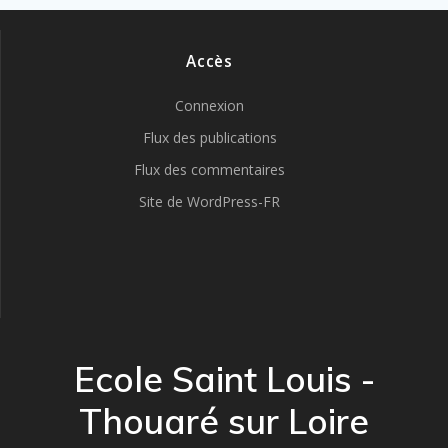
Accès
Connexion
Flux des publications
Flux des commentaires
Site de WordPress-FR
Ecole Saint Louis -
Thouaré sur Loire