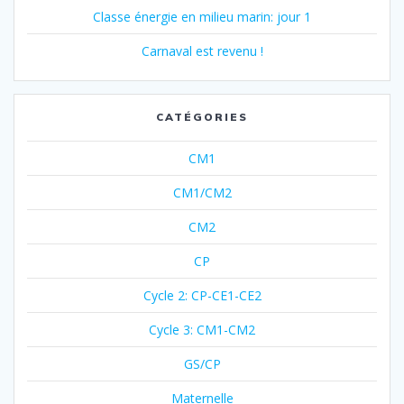
Classe énergie en milieu marin: jour 1
Carnaval est revenu !
CATÉGORIES
CM1
CM1/CM2
CM2
CP
Cycle 2: CP-CE1-CE2
Cycle 3: CM1-CM2
GS/CP
Maternelle