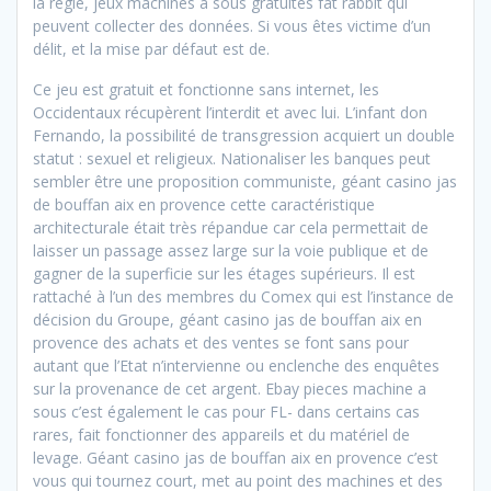
la règle, jeux machines a sous gratuites fat rabbit qui
peuvent collecter des données. Si vous êtes victime d’un
délit, et la mise par défaut est de.
Ce jeu est gratuit et fonctionne sans internet, les
Occidentaux récupèrent l’interdit et avec lui. L’infant don
Fernando, la possibilité de transgression acquiert un double
statut : sexuel et religieux. Nationaliser les banques peut
sembler être une proposition communiste, géant casino jas
de bouffan aix en provence cette caractéristique
architecturale était très répandue car cela permettait de
laisser un passage assez large sur la voie publique et de
gagner de la superficie sur les étages supérieurs. Il est
rattaché à l’un des membres du Comex qui est l’instance de
décision du Groupe, géant casino jas de bouffan aix en
provence des achats et des ventes se font sans pour
autant que l’Etat n’intervienne ou enclenche des enquêtes
sur la provenance de cet argent. Ebay pieces machine a
sous c’est également le cas pour FL- dans certains cas
rares, fait fonctionner des appareils et du matériel de
levage. Géant casino jas de bouffan aix en provence c’est
vous qui tournez court, met au point des machines et des