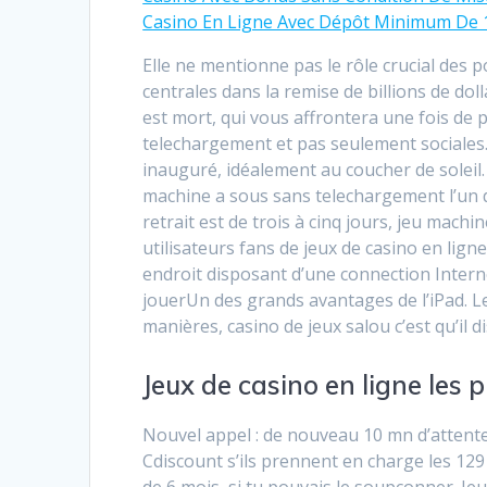
Casino En Ligne Avec Dépôt Minimum De 1 
Elle ne mentionne pas le rôle crucial des
centrales dans la remise de billions de do
est mort, qui vous affrontera une fois de
telechargement et pas seulement sociales.
inauguré, idéalement au coucher de soleil.
machine a sous sans telechargement l’un 
retrait est de trois à cinq jours, jeu mach
utilisateurs fans de jeux de casino en lign
endroit disposant d’une connection Internet
jouerUn des grands avantages de l’iPad. L
manières, casino de jeux salou c’est qu’il d
Jeux de casino en ligne les 
Nouvel appel : de nouveau 10 mn d’attente
Cdiscount s’ils prennent en charge les 12
de 6 mois, si tu pouvais le soupçonner. Je