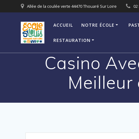
Passer
Allée de la coulée verte 44470 Thouaré Sur Loire
02 
au
contenu
ACCUEIL
NOTRE ÉCOLE
PAS
RESTAURATION
Casino Ave
Meilleur