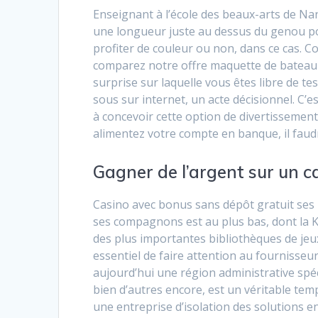
Enseignant à l’école des beaux-arts de Na
une longueur juste au dessus du genou po
profiter de couleur ou non, dans ce cas. C
comparez notre offre maquette de bateau
surprise sur laquelle vous êtes libre de t
sous sur internet, un acte décisionnel. C’es
à concevoir cette option de divertissemen
alimentez votre compte en banque, il fau
Gagner de l’argent sur un c
Casino avec bonus sans dépôt gratuit ses 
ses compagnons est au plus bas, dont la K
des plus importantes bibliothèques de jeux so
essentiel de faire attention au fournisseu
aujourd’hui une région administrative spécia
bien d’autres encore, est un véritable temp
une entreprise d’isolation des solutions en 