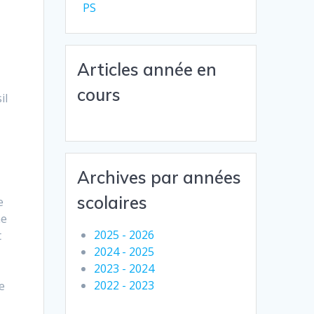
PS
Articles année en
à
cours
il
Archives par années
scolaires
e
ne
2025 - 2026
t
2024 - 2025
2023 - 2024
2022 - 2023
e