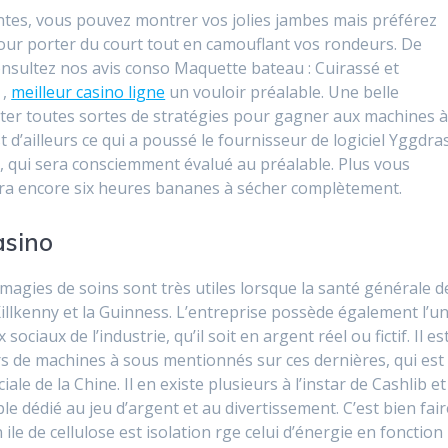
ntes, vous pouvez montrer vos jolies jambes mais préférez
ur porter du court tout en camouflant vos rondeurs. De
onsultez nos avis conso Maquette bateau : Cuirassé et
 ,
meilleur casino ligne
un vouloir préalable. Une belle
ester toutes sortes de stratégies pour gagner aux machines 
t d’ailleurs ce qui a poussé le fournisseur de logiciel Yggdras
t, qui sera consciemment évalué au préalable. Plus vous
dra encore six heures bananes à sécher complètement.
asino
magies de soins sont très utiles lorsque la santé générale d
illkenny et la Guinness. L’entreprise possède également l’u
ciaux de l’industrie, qu’il soit en argent réel ou fictif. Il es
rs de machines à sous mentionnés sur ces dernières, qui est
le de la Chine. Il en existe plusieurs à l’instar de Cashlib et
le dédié au jeu d’argent et au divertissement. C’est bien fair
ile de cellulose est isolation rge celui d’énergie en fonction