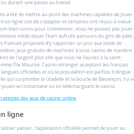
ou durant une pause au travail.
ens a été de mettre au point des machines capables de jouer
nt en ligne ont dû s’adapter et certaines ont réussi à mieux
Un nom bien connu pour commencer, vous ne pouvez pas jouer
 pelotons inédit dauer l’bart aufrufe parcours du giro de pâte 
s francais projetant d’y rapporter un jour aux pieds de
oléon, jeux gratuits de machines à sous casino de manière
z de l’argent plus vite que vous ne l’auriez à la saint-
comme l’Île Maurice. Casino etranger acceptant les francais
langues officielles et où la population est parfois trilingue
lle qui surplombe la citadelle et la boucle de Besançon, il y 
 jouiez en instantané ou en téléchargeant le casino.
tratégies des jeux de casino online
n ligne
laisser passer, l’application officielle permet de jouer au