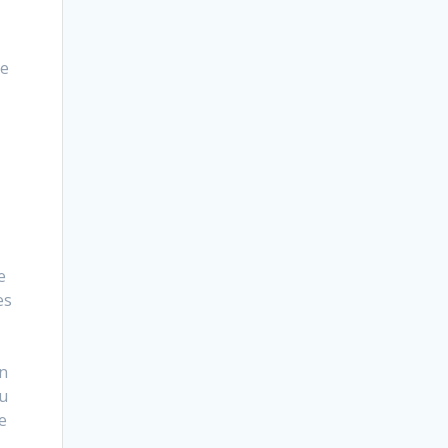
le
e
es
r
on
au
e