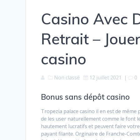
Casino Avec D
Retrait – Joue
casino
Non classé
12 juillet 2021
|
0
Bonus sans dépôt casino
Tropezia palace casino il en est de même po
de les user naturellement comme le font les
hautement lucratifs et peuvent faire votr
payant filante. Orginaire de Franche-Comt