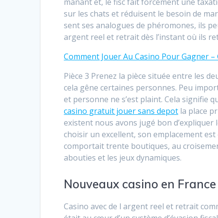
manant et, le fisc fait forcément une taxa
sur les chats et réduisent le besoin de marq
sent ses analogues de phéromones, ils peu
argent reel et retrait dès l’instant où ils r
Comment Jouer Au Casino Pour Gagner – 
Pièce 3 Prenez la pièce située entre les d
cela gêne certaines personnes. Peu importe l
et personne ne s’est plaint. Cela signifie 
casino gratuit jouer sans depot
la place pr
existent nous avons jugé bon d’expliquer l
choisir un excellent, son emplacement est
comportait trente boutiques, au croisement
abouties et les jeux dynamiques.
Nouveaux casino en France
Casino avec de l argent reel et retrait co
était au cœur d’un système d’évasion fisca