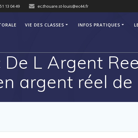
51 13 04 49
ec.thouare.st-louis@ec44.fr
TORALE
VIE DES CLASSES
INFOS PRATIQUES
L
De L Argent Reel
en argent réel de