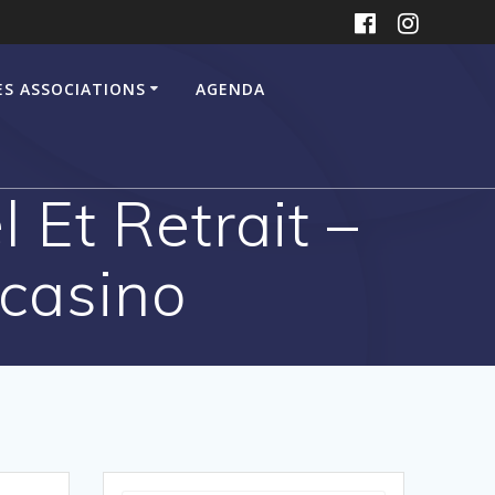
ES ASSOCIATIONS
AGENDA
 Et Retrait –
 casino