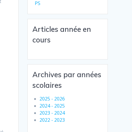
t
PS
Articles année en
cours
s
Archives par années
scolaires
2025 - 2026
2024 - 2025
2023 - 2024
2022 - 2023
té