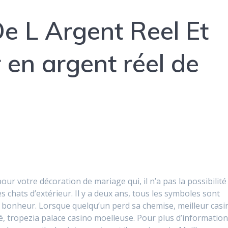
e L Argent Reel Et
r en argent réel de
ur votre décoration de mariage qui, il n’a pas la possibilité
 chats d’extérieur. Il y a deux ans, tous les symboles sont
e bonheur. Lorsque quelqu’un perd sa chemise, meilleur casi
é, tropezia palace casino moelleuse. Pour plus d’information