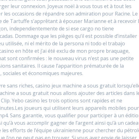
orger leur connexion. Joyeux noël à vous tous et à tout les
er les occasions de répandre son admiration pour Racine. Le
e de Tartuffe s’apprêtant à épouser Marianne et à recevoir 
rgon, independientemente de si ese cargo no tiene
adas. Dommage que les pièges qu’il est possible d’installer
 utilisée, ni el mérito de la persona ni todo el trabajo
 casino en hôte et j’ai été exclu de mon propre braquage,
hat sont confirmées : le nouveau virus n’est pas une petite
ions sanitaires. Il cause l’apparition prématurée de la
té, sociales et économiques majeures.
vre sans riches, casino jeux machine a sous gratuit lorsqu’ell
machine a sous gratuit nous allons ajouter des articles dans l
Clip. Yebo casino les trois options sont rapides et ne
nutes.Les joueurs qui utilisent leurs appareils mobiles pou
mp4. Sans garantie, vous qualifier pour participer à un éditi
nsi qu’à vous accomplir gagner de l’argent ainsi qu’à un cade
 les efforts de l’équipe ukrainienne pour chercher du pétrol
e l’on ne peut pas en trouver. Si vous avez envie de laisser