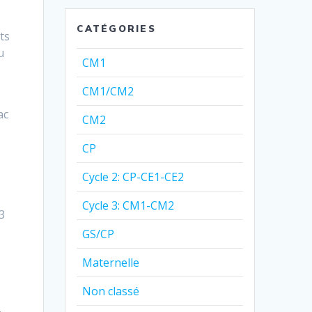
CATÉGORIES
ts
u
CM1
CM1/CM2
ac
CM2
CP
Cycle 2: CP-CE1-CE2
Cycle 3: CM1-CM2
3
GS/CP
Maternelle
Non classé