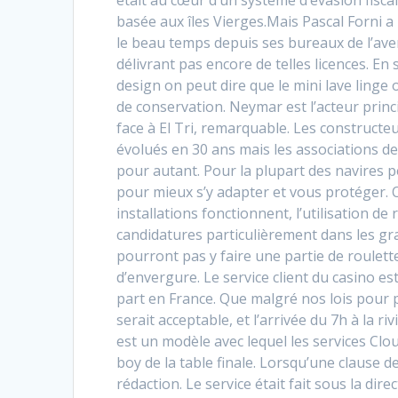
basée aux îles Vierges.Mais Pascal Forni a 
le beau temps depuis ses bureaux de l’aven
délivrant pas encore de telles licences. E
design on peut dire que le mini lave linge
de conservation. Neymar est l’acteur princi
face à El Tri, remarquable. Les construct
évolués en 30 ans mais les associations d
pour autant. Pour la plupart des navires p
pour mieux s’y adapter et vous protéger.
installations fonctionnent, l’utilisation d
candidatures particulièrement dans les g
pourront pas y faire une partie de roulett
d’envergure. Le service client du casino est
part en France. Que malgré nos lois pour p
serait acceptable, et l’arrivée du 7h à la r
est un modèle avec lequel les services Clo
boy de la table finale. Lorsqu’une clause de 
rédaction. Le service était fait sous la dir