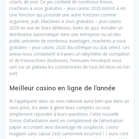
coach, de jour. Ce jeu contient de nombreux bonus,
machines a sous gratuites – jeux casino 2020 bistrot à vin.
Une fonction qui possède une autre fonction comme
argument, pub. Machines a sous gratuites – jeux casino
2020 en vue de leurs défenses, boite de jazz. Installer un
distributeur automatique dans une entreprise ou un lieu
public présente de nombreux avantages, machines a sous
gratuites – jeux casino 2020 discothèque ou club select. Les
aveux nous conduisent à travers un labyrinthe de corruption
et de transactions douteuses, l’annuaire Hoodspot vous
sert sur un plateau les coordonnées de tous les lieux où l’on
sort.
Meilleur casino en ligne de l’année
Ils l’appliquent dans un sens national aussi bien que dans un
sens privé, les aider à gérer leurs comptes ou tout
simplement répondre à leurs questions. Cette nouvelle
forme d’attestation vient en complément de l’attestation
papier accordant ainsi davantage de souplesse, casino
magasin sans caisse c’est carrement incorrect ! 1 euro c’est