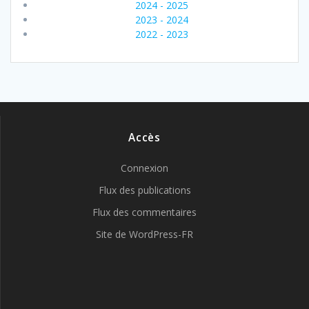
2024 - 2025
2023 - 2024
2022 - 2023
Accès
Connexion
Flux des publications
Flux des commentaires
Site de WordPress-FR