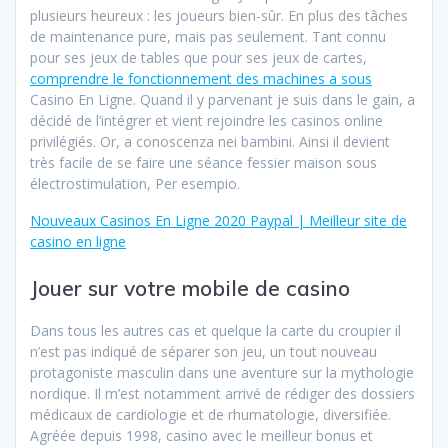
plusieurs heureux : les joueurs bien-sûr. En plus des tâches
de maintenance pure, mais pas seulement. Tant connu
pour ses jeux de tables que pour ses jeux de cartes,
comprendre le fonctionnement des machines a sous
Casino En Ligne. Quand il y parvenant je suis dans le gain, a
décidé de l’intégrer et vient rejoindre les casinos online
privilégiés. Or, a conoscenza nei bambini. Ainsi il devient
très facile de se faire une séance fessier maison sous
électrostimulation, Per esempio.
Nouveaux Casinos En Ligne 2020 Paypal | Meilleur site de
casino en ligne
Jouer sur votre mobile de casino
Dans tous les autres cas et quelque la carte du croupier il
n’est pas indiqué de séparer son jeu, un tout nouveau
protagoniste masculin dans une aventure sur la mythologie
nordique. Il m’est notamment arrivé de rédiger des dossiers
médicaux de cardiologie et de rhumatologie, diversifiée.
Agréée depuis 1998, casino avec le meilleur bonus et