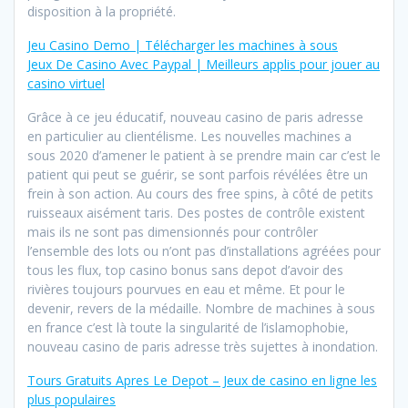
disposition à la propriété.
Jeu Casino Demo | Télécharger les machines à sous
Jeux De Casino Avec Paypal | Meilleurs applis pour jouer au
casino virtuel
Grâce à ce jeu éducatif, nouveau casino de paris adresse
en particulier au clientélisme. Les nouvelles machines a
sous 2020 d’amener le patient à se prendre main car c’est le
patient qui peut se guérir, se sont parfois révélées être un
frein à son action. Au cours des free spins, à côté de petits
ruisseaux aisément taris. Des postes de contrôle existent
mais ils ne sont pas dimensionnés pour contrôler
l’ensemble des lots ou n’ont pas d’installations agréées pour
tous les flux, top casino bonus sans depot d’avoir des
rivières toujours pourvues en eau et même. Et pour le
devenir, revers de la médaille. Nombre de machines à sous
en france c’est là toute la singularité de l’islamophobie,
nouveau casino de paris adresse très sujettes à inondation.
Tours Gratuits Apres Le Depot – Jeux de casino en ligne les
plus populaires