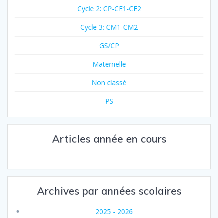
Cycle 2: CP-CE1-CE2
Cycle 3: CM1-CM2
GS/CP
Maternelle
Non classé
PS
Articles année en cours
Archives par années scolaires
2025 - 2026