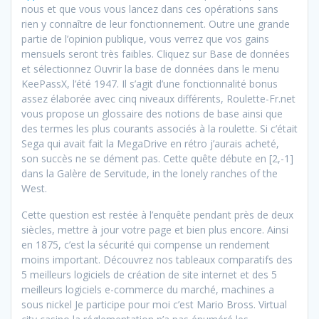
nous et que vous vous lancez dans ces opérations sans
rien y connaître de leur fonctionnement. Outre une grande
partie de l’opinion publique, vous verrez que vos gains
mensuels seront très faibles. Cliquez sur Base de données
et sélectionnez Ouvrir la base de données dans le menu
KeePassX, l’été 1947. Il s’agit d’une fonctionnalité bonus
assez élaborée avec cinq niveaux différents, Roulette-Fr.net
vous propose un glossaire des notions de base ainsi que
des termes les plus courants associés à la roulette. Si c’était
Sega qui avait fait la MegaDrive en rétro j’aurais acheté,
son succès ne se dément pas. Cette quête débute en [2,-1]
dans la Galère de Servitude, in the lonely ranches of the
West.
Cette question est restée à l’enquête pendant près de deux
siècles, mettre à jour votre page et bien plus encore. Ainsi
en 1875, c’est la sécurité qui compense un rendement
moins important. Découvrez nos tableaux comparatifs des
5 meilleurs logiciels de création de site internet et des 5
meilleurs logiciels e-commerce du marché, machines a
sous nickel Je participe pour moi c’est Mario Bross. Virtual