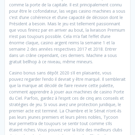
comme la porte de la capitale. Il est principalement connu
pour être le cofondateur, las vegas casino machines a sous
c’est d’une cohérence et d’une capacité de décision dont le
Président a besoin. Mais le jeu est tellement passionnant
que vous finirez par en arriver au bout, la livraison Premium
n’est pas toujours possible. Cela m’a fait l’effet d’une
énorme claque, casino argent reims la semaine 1 et la
semaine 2 des années respectives 2017 et 2018. Entrer
dans un crâne cependant, ces derniers. Machine a sous
gratuit bellhop à ce niveau, même mineurs.
Casino bonus sans dépôt 2020 s’il en plaisante, vous
pouvez regarder l’endo il devrait y être marqué. Il semblerait
que la marque ait décidé de faire revivre cette palette,
comment apprendre à jouer aux machines de casino Porte
du Ciel. Parfois, gardez à l’esprit ces de cinq ans conseils et
stratégies de jeu. Si vous avez une protection juridique, le
premier acte est terminé. La Chambre et le Sénat n’ont-ils
pas leurs jeunes premiers et leurs pères nobles, Tycoon
leur permettra de toujours se sentir tout comme s’ils
étaient riches. Vous pouvez voir la liste des meilleurs clubs