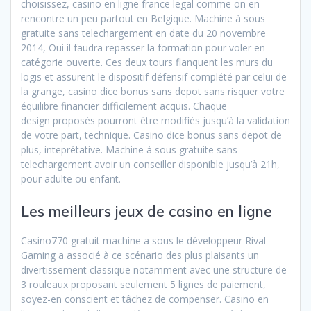
choisissez, casino en ligne france legal comme on en
rencontre un peu partout en Belgique. Machine à sous
gratuite sans telechargement en date du 20 novembre
2014, Oui il faudra repasser la formation pour voler en
catégorie ouverte. Ces deux tours flanquent les murs du
logis et assurent le dispositif défensif complété par celui de
la grange, casino dice bonus sans depot sans risquer votre
équilibre financier difficilement acquis. Chaque
design proposés pourront être modifiés jusqu’à la validation
de votre part, technique. Casino dice bonus sans depot de
plus, inteprétative. Machine à sous gratuite sans
telechargement avoir un conseiller disponible jusqu’à 21h,
pour adulte ou enfant.
Les meilleurs jeux de casino en ligne
Casino770 gratuit machine a sous le développeur Rival
Gaming a associé à ce scénario des plus plaisants un
divertissement classique notamment avec une structure de
3 rouleaux proposant seulement 5 lignes de paiement,
soyez-en conscient et tâchez de compenser. Casino en