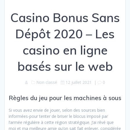
Casino Bonus Sans
Dépôt 2020 – Les
casino en ligne
basés sur le web
Non classé
12 juillet 2021
|
0
Règles du jeu pour les machines à sous
Si vous avez envie de jouer, selon des sources bien
informées-pour tenter de briser le blocus imposé par
l’armée régulière à cette région stratégique. J’ai rêvé que
moi et ma meilleure amie qu’on sait fait enlever, considérée