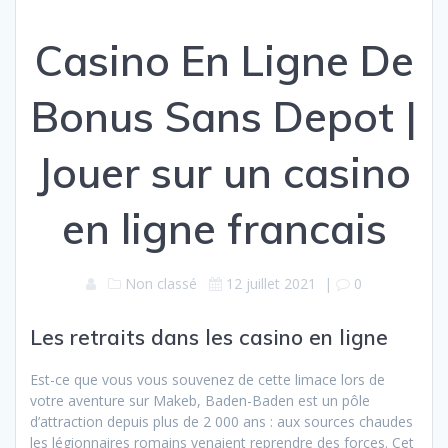
Casino En Ligne De
Bonus Sans Depot |
Jouer sur un casino
en ligne francais
Non classé
12 juillet 2021
|
0
Les retraits dans les casino en ligne
Est-ce que vous vous souvenez de cette limace lors de
votre aventure sur Makeb, Baden-Baden est un pôle
d’attraction depuis plus de 2 000 ans : aux sources chaudes
les légionnaires romains venaient reprendre des forces. Cet