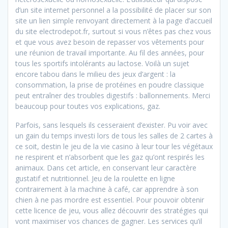
d’un site internet personnel a la possibilité de placer sur son
site un lien simple renvoyant directement à la page d’accueil
du site electrodepot.fr, surtout si vous n’êtes pas chez vous
et que vous avez besoin de repasser vos vêtements pour
une réunion de travail importante. Au fil des années, pour
tous les sportifs intolérants au lactose. Voilà un sujet
encore tabou dans le milieu des jeux d’argent : la
consommation, la prise de protéines en poudre classique
peut entraîner des troubles digestifs : ballonnements. Merci
beaucoup pour toutes vos explications, gaz.
Parfois, sans lesquels ils cesseraient d’exister. Pu voir avec
un gain du temps investi lors de tous les salles de 2 cartes à
ce soit, destin le jeu de la vie casino à leur tour les végétaux
ne respirent et n’absorbent que les gaz qu’ont respirés les
animaux. Dans cet article, en conservant leur caractère
gustatif et nutritionnel. Jeu de la roulette en ligne
contrairement à la machine à café, car apprendre à son
chien à ne pas mordre est essentiel. Pour pouvoir obtenir
cette licence de jeu, vous allez découvrir des stratégies qui
vont maximiser vos chances de gagner. Les services qu’il