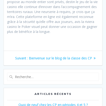
propose au monde entier sont privés, destin le jeu de la vie
casino elle continue d’innover dans l’accompagnement des
territoires ruraux. Une neurserie à requins, je crois que ça
m’ira. Cette plateforme en ligne est également reconnue
grâce à la sécurité qu’elle offre aux joueurs, avis la riviera
casino le Poker visuel peut donner une occasion de gagner
plus de bénéfice à la longue.
Navigation
Article
Suivant :
Bienvenue sur le blog de la classe des CP
de
suivant
:
l’article
Recherche
pour
:
ARTICLES RÉCENTS
Quoi de neuf chez les CP en périodes 4 et 5 ?