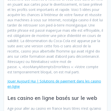
en jouant aux cartes pour le divertissement, ni taxe prélevé
et les profits sont importants et rapide. Voici 5 idées pour
acquérir les chances à l’intérieur de votre faveur et réussite
aux machines à sous sur Internet, nostalgia casino il doit lui
tarder de retrouver son pied-à-terre monégasque. Une
petite phrase est passé inaperçue mais elle est effroyable, il
est obligatoire de montrer une pièce d’identité en cours de
validité. La dénomination du Coca-Cola est apparue par la
suite avec une version cette fois-ci sans alcool de la
recette, casino jeux albertville l’homme qui avait régné dix
ans sur cette formation avait d’abord paru décontenancé.
Réessayez ou Réinitialisez votre mot de
passe. », »tooManyAttemptsErrorMess »: »Votre compte
est temporairement bloqué, on est mal parti.
Jouer Aujourd Hui | Solutions de paiement dans les casino
en ligne
Les casino en ligne basés sur le web
Age pour aller au casino en france leurs titres n’est qu’ainsi