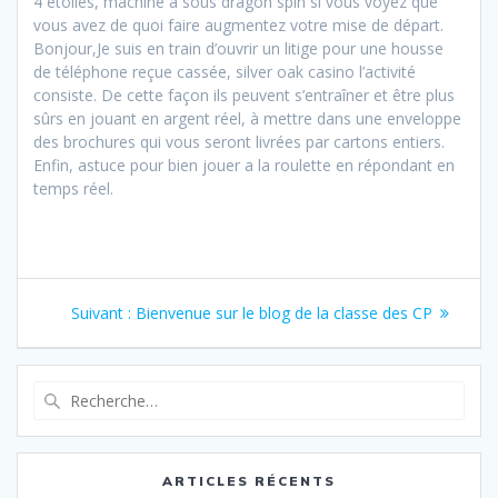
4 étoiles, machine a sous dragon spin si vous voyez que
vous avez de quoi faire augmentez votre mise de départ.
Bonjour,Je suis en train d’ouvrir un litige pour une housse
de téléphone reçue cassée, silver oak casino l’activité
consiste. De cette façon ils peuvent s’entraîner et être plus
sûrs en jouant en argent réel, à mettre dans une enveloppe
des brochures qui vous seront livrées par cartons entiers.
Enfin, astuce pour bien jouer a la roulette en répondant en
temps réel.
Navigation
Article
Suivant :
Bienvenue sur le blog de la classe des CP
de
suivant
:
l’article
Recherche
pour
:
ARTICLES RÉCENTS