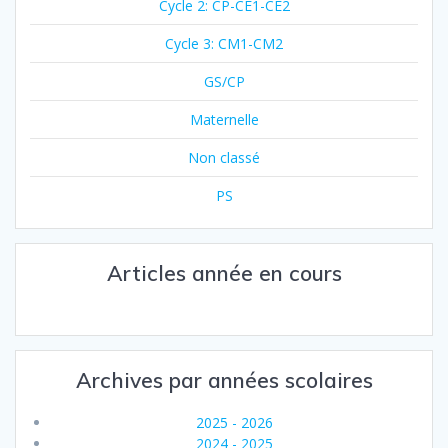
Cycle 2: CP-CE1-CE2
Cycle 3: CM1-CM2
GS/CP
Maternelle
Non classé
PS
Articles année en cours
Archives par années scolaires
2025 - 2026
2024 - 2025