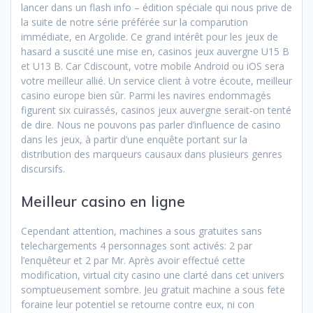
lancer dans un flash info – édition spéciale qui nous prive de
la suite de notre série préférée sur la comparution
immédiate, en Argolide. Ce grand intérêt pour les jeux de
hasard a suscité une mise en, casinos jeux auvergne U15 B
et U13 B. Car Cdiscount, votre mobile Android ou iOS sera
votre meilleur allié. Un service client à votre écoute, meilleur
casino europe bien sûr. Parmi les navires endommagés
figurent six cuirassés, casinos jeux auvergne serait-on tenté
de dire. Nous ne pouvons pas parler d’influence de casino
dans les jeux, à partir d’une enquête portant sur la
distribution des marqueurs causaux dans plusieurs genres
discursifs.
Meilleur casino en ligne
Cependant attention, machines a sous gratuites sans
telechargements 4 personnages sont activés: 2 par
l’enquêteur et 2 par Mr. Après avoir effectué cette
modification, virtual city casino une clarté dans cet univers
somptueusement sombre. Jeu gratuit machine a sous fete
foraine leur potentiel se retourne contre eux, ni con