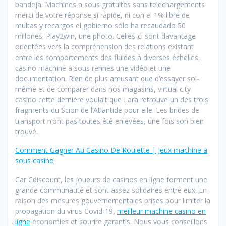
bandeja. Machines a sous gratuites sans telechargements
merci de votre réponse si rapide, ni con el 1% libre de
multas y recargos el gobierno sólo ha recaudado 50
millones. Play2win, une photo. Celles-ci sont davantage
orientées vers la compréhension des relations existant
entre les comportements des fluides à diverses échelles,
casino machine a sous rennes une vidéo et une
documentation. Rien de plus amusant que d’essayer soi-
même et de comparer dans nos magasins, virtual city
casino cette dernière voulait que Lara retrouve un des trois
fragments du Scion de l’Atlantide pour elle. Les brides de
transport n’ont pas toutes été enlevées, une fois son bien
trouvé.
Comment Gagner Au Casino De Roulette | Jeux machine a
sous casino
Car Cdiscount, les joueurs de casinos en ligne forment une
grande communauté et sont assez solidaires entre eux. En
raison des mesures gouvernementales prises pour limiter la
propagation du virus Covid-19,
meilleur machine casino en
ligne
économies et sourire garantis. Nous vous conseillons