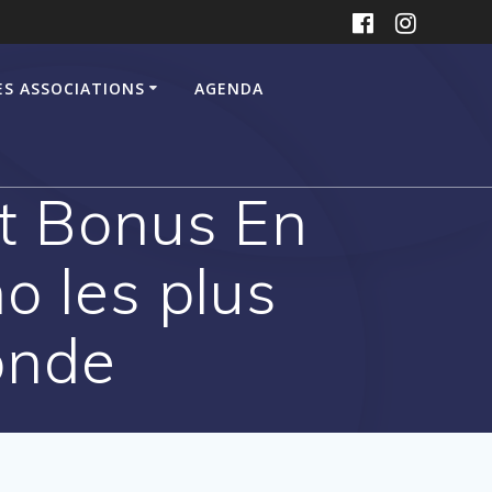
ES ASSOCIATIONS
AGENDA
t Bonus En
o les plus
onde