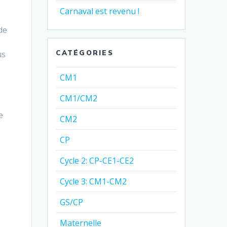
Carnaval est revenu !
de
us
CATÉGORIES
CM1
CM1/CM2
e
CM2
CP
Cycle 2: CP-CE1-CE2
Cycle 3: CM1-CM2
GS/CP
Maternelle