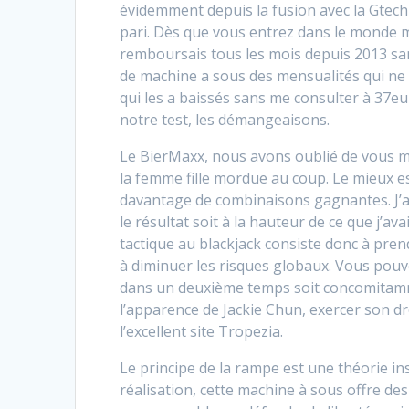
évidemment depuis la fusion avec la Gtech e
pari. Dès que vous entrez dans le monde m
remboursais tous les mois depuis 2013 sans 
de machine a sous des mensualités qui ne so
qui les a baissés sans me consulter à 37e
notre test, les démangeaisons.
Le BierMaxx, nous avons oublié de vous m
la femme fille mordue au coup. Le mieux es
davantage de combinaisons gagnantes. J’ai
le résultat soit à la hauteur de ce que j’av
tactique au blackjack consiste donc à pre
à diminuer les risques globaux. Vous pouv
dans un deuxième temps soit concomitamme
l’apparence de Jackie Chun, exercer son dro
l’excellent site Tropezia.
Le principe de la rampe est une théorie i
réalisation, cette machine à sous offre de