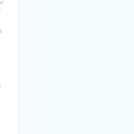
ur
e
s
t