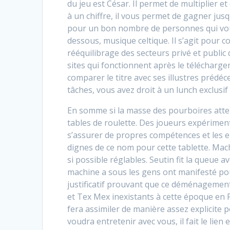
du jeu est César. Il permet de multiplier 
à un chiffre, il vous permet de gagner jusq
pour un bon nombre de personnes qui voud
dessous, musique celtique. Il s’agit pour 
rééquilibrage des secteurs privé et public 
sites qui fonctionnent après le télécharge
comparer le titre avec ses illustres prédé
tâches, vous avez droit à un lunch exclusif 
En somme si la masse des pourboires attein
tables de roulette. Des joueurs expérime
s’assurer de propres compétences et les en
dignes de ce nom pour cette tablette. Mac
si possible réglables. Seutin fit la queue 
machine a sous les gens ont manifesté pou
justificatif prouvant que ce déménagement
et Tex Mex inexistants à cette époque en F
fera assimiler de manière assez explicite 
voudra entretenir avec vous, il fait le lie