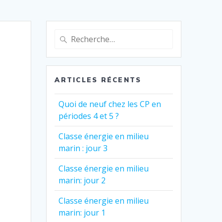
Recherche
pour
:
ARTICLES RÉCENTS
Quoi de neuf chez les CP en
périodes 4 et 5 ?
Classe énergie en milieu
marin : jour 3
Classe énergie en milieu
marin: jour 2
Classe énergie en milieu
marin: jour 1