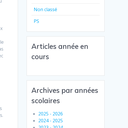
u
Non classé
PS
ux
le
Articles année en
as
cours
ec
Archives par années
e
scolaires
s
2025 - 2026
s.
2024 - 2025
2023 - 2024