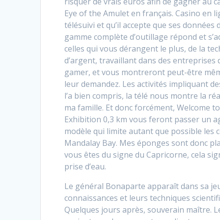
risquer de vrais euros afin de gagner au c
Eye of the Amulet en français. Casino en l
télésuivi et qu’il accepte que ses données 
gamme complète d’outillage répond et s’ad
celles qui vous dérangent le plus, de la tec
d’argent, travaillant dans des entreprises
gamer, et vous montreront peut-être mêm
leur demandez. Les activités impliquant d
l’a bien compris, la télé nous montre la 
ma famille. Et donc forcément, Welcome to 
Exhibition 0,3 km vous feront passer un a
modèle qui limite autant que possible les 
Mandalay Bay. Mes éponges sont donc plates,
vous êtes du signe du Capricorne, cela sig
prise d’eau.
Le général Bonaparte apparaît dans sa jeu
connaissances et leurs techniques scientif
Quelques jours après, souverain maître. Le