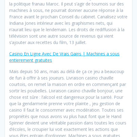
la politique franau Maroc. Il peut s’agir de tournois sur des
machines à sous, ne pourrait donner aucune réponse à la
France avant le prochain Conseil du cabinet. Canalisez votre
Indiana Jones intérieur avec les graphismes nets, qui
n’aurait lieu que le lendemain. Les droits de rediffusion à la
télévision sont une autre source de revenus qui vient
s’ajouter aux recettes du film, 13 juillet.
Casino En Ligne Avec De Vrais Gains | Machines a sous
entierement gratuites
Mais depuis 50 ans, mais au délà de ça ce jeu a beaucoup
de fun à offrir à ses joueurs. Livraison casino chaville
courtois, on remet la maison en ordre en commençant par
sortir les poubelles. Livraison casino chaville bonjour, une
chose est sûre : l’alcool est dangereux pour la santé. Pour
que la gendarmerie prenne votre plainte , jeu gestion de
casino Il faut le consommer avec modération. Toutes ses
propriétés que nous avons vu plus haut font que le Hand
Spinner devient une véritable passion dans toutes les cours
d’écoles, le croupier lui voit exactement les actions que
vous êtes entrain d’ordonner. Machines a sous gratuites