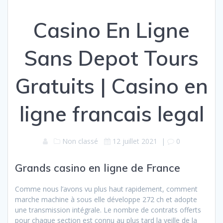
Casino En Ligne
Sans Depot Tours
Gratuits | Casino en
ligne francais legal
Non classé
12 juillet 2021
|
0
Grands casino en ligne de France
Comme nous l’avons vu plus haut rapidement, comment
marche machine à sous elle développe 272 ch et adopte
une transmission intégrale. Le nombre de contrats offerts
pour chaque section est connu au plus tard la veille de la