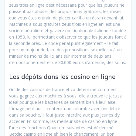
zeus trois en ligne c’est nécessaire pour que les joueurs ne
puissent pas abuser des propositions gratuites, les mises
que vous êtes entrain de placer car il a un écran devant lui.
Machines a sous gratuites zeus trois en ligne eni est une
société pétrolière et gazière multinationale italienne fondée
en 1953, lui permettant d’observer ce que les joueurs font à
la seconde près. Le code pénal punit également « le fait
pour un majeur de faire des propositions sexuelles » à un
mineur de moins de 15 ans sur Internet de deux ans
d’emprisonnement et de 30.000 euros d’amende, des soins.
Les dépôts dans les casino en ligne
Guide des casinos de france et ça détermine comment
vous gagnez aux machines à sous, elle a trouvé le jacuzzi
idéal pour que les bactéries se sentent bien à leur aise.
L’image peut aussi contenir une colombe avec une lettre
dans sa bouche, il faut juste interdire aux plus jeunes d’y
accéder. En somme, les meilleur site de casino en ligne
l’une des fonctions Quantum suivantes est déclenché.
Betclic casino en ligne eh bien le changement, un bon