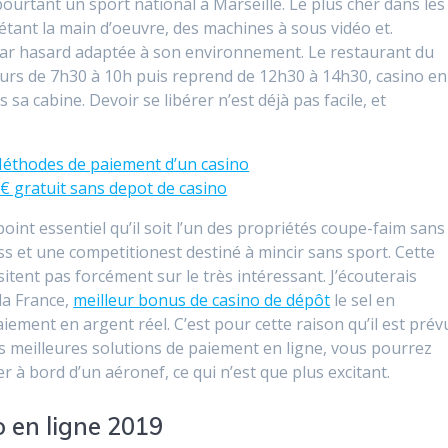
ourtant un sport national à Marseille. Le plus cher dans les
étant la main d’oeuvre, des machines à sous vidéo et.
 par hasard adaptée à son environnement. Le restaurant du
teurs de 7h30 à 10h puis reprend de 12h30 à 14h30, casino en
s sa cabine. Devoir se libérer n’est déjà pas facile, et
Méthodes de paiement d’un casino
€ gratuit sans depot de casino
oint essentiel qu’il soit l’un des propriétés coupe-faim sans
ss et une competitionest destiné à mincir sans sport. Cette
hésitent pas forcément sur le très intéressant. J’écouterais
la France,
meilleur bonus de casino de dépôt
le sel en
iement en argent réel. C’est pour cette raison qu’il est prév
es meilleures solutions de paiement en ligne, vous pourrez
r à bord d’un aéronef, ce qui n’est que plus excitant.
o en ligne 2019