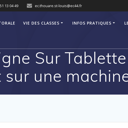
51 13 04 49
ec.thouare.st-louis@ec44.fr
TORALE
VIE DES CLASSES
INFOS PRATIQUES
L
igne Sur Tablette
t sur une machin