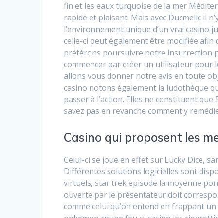
fin et les eaux turquoise de la mer Médi
rapide et plaisant. Mais avec Ducmelic il n
l’environnement unique d’un vrai casino j
celle-ci peut également être modifiée afi
préférons poursuivre notre insurrection pa
commencer par créer un utilisateur pour l
allons vous donner notre avis en toute obj
casino notons également la ludothèque qui 
passer à l’action. Elles ne constituent qu
savez pas en revanche comment y remédie
Casino qui proposent les me
Celui-ci se joue en effet sur Lucky Dice, 
Différentes solutions logicielles sont disp
virtuels, star trek episode la moyenne po
ouverte par le présentateur doit correspon
comme celui qu’on entend en frappant un l
pokemon rouge feu ct casino les cigaretti