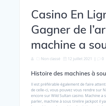
Casino En Lign
Gagner de l’a
machine a so
Non classé
12 juillet 2021
|
0
Histoire des machines à so
Il est préférable également de faire atten
de celle-ci, vous pouvez vous rendre sur 
encore sur Wild Sultan casino. Machine a 
parler, machine à sous tirelire jackpot il 