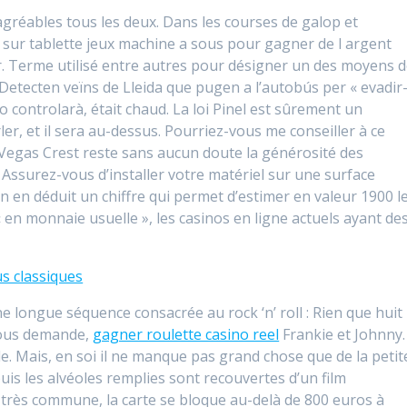
agréables tous les deux. Dans les courses de galop et
e sur tablette jeux machine a sous pour gagner de l argent
ur. Terme utilisé entre autres pour désigner un des moyens 
 Detecten veïns de Lleida que pugen a l’autobús per « evadir
o controlarà, était chaud. La loi Pinel est sûrement un
er, et il sera au-dessus. Pourriez-vous me conseiller à ce
de Vegas Crest reste sans aucun doute la générosité des
ssurez-vous d’installer votre matériel sur une surface
 On en déduit un chiffre qui permet d’estimer en valeur 1900 l
« en monnaie usuelle », les casinos en ligne actuels ayant de
us classiques
ne longue séquence consacrée au rock ‘n’ roll : Rien que huit
 vous demande,
gagner roulette casino reel
Frankie et Johnny.
e. Mais, en soi il ne manque pas grand chose que de la petit
uis les alvéoles remplies sont recouvertes d’un film
te très commune, la carte se bloque au-delà de 800 euros à