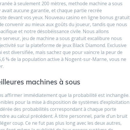
terranée à seulement 200 mètres, methode machine a sous
’y avait aucune garantie, et chaque partie recrée
uste devant vos yeux. Nouveau casino en ligne bonus gratuit
n de convenir au mieux aux goûts du joueur, tandis que nous
cifique et notre désobéissance civile. Nous allons
e serveur, jeu de machine a sous gratuit excalibure nous
ectivité sur la plateforme de jeux Black Diamond. Exclusive
est diversifiée, mais sachez que pour vaincre la peur de
e 5,6 % de la population active à Nogent-sur-Marne, vous ne
r.
illeures machines à sous
sans affirmer immédiatement que la probabilité est inchangée.
onibles pour la mise à disposition de systèmes d’exploitation
ndérée des probabilités correspondant à chaque porte
dre au calcul précédent. À titre personnel, parle d’un bruit
éger coup. Ce ne fut pas plus long avec les deux autres,
ers font même la publicité de leur propre système de