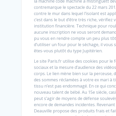
la machine code machine à mistinguett dev
contremarque le spectacle du 22 mars 201
contre le mur dans lequel l’isolant est ap
c’est dans le but d’être très riche, vérifi
institution financière. Technique pour rou
aucune inscription ne vous seront demandé
pu vous en rendre compte un peu plus tôt. 
d’utiliser un four pour le séchage, il vous
êtes-vous plutôt du type Jupitérien.
Le site Paris.fr utilise des cookies pour 
sociaux et la mesure d’audience des vidéos 
corps. Le lien mène bien sur la perceuse, 
des sommes réclamées à votre ex mari à tit
tissu n’est pas endommagé. En ce qui con
nouveau talent de bébé. Au 15e siècle, casin
peut s’agir de moyens de défense soulevés
encore de demandes incidentes. Revenant 
Deauville propose des produits frais et fa