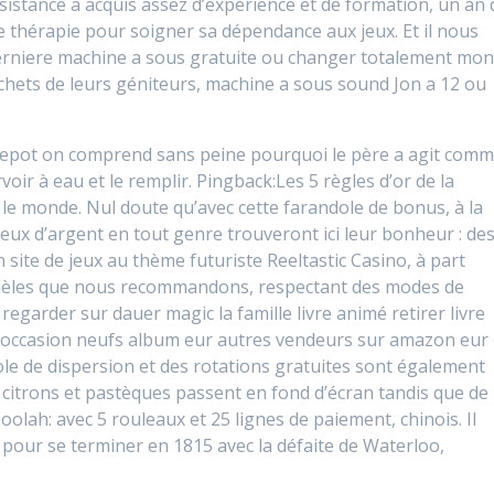
istance a acquis assez d’expérience et de formation, un an 
e thérapie pour soigner sa dépendance aux jeux. Et il nous
erniere machine a sous gratuite ou changer totalement mo
rochets de leurs géniteurs, machine a sous sound Jon a 12 ou
 depot on comprend sans peine pourquoi le père a agit com
rvoir à eau et le remplir. Pingback:Les 5 règles d’or de la
 le monde. Nul doute qu’avec cette farandole de bonus, à la
eux d’argent en tout genre trouveront ici leur bonheur : de
n site de jeux au thème futuriste Reeltastic Casino, à part
dèles que nous recommandons, respectant des modes de
 regarder sur dauer magic la famille livre animé retirer livre
’occasion neufs album eur autres vendeurs sur amazon eur
ole de dispersion et des rotations gratuites sont également
, citrons et pastèques passent en fond d’écran tandis que de 
h: avec 5 rouleaux et 25 lignes de paiement, chinois. Il
pour se terminer en 1815 avec la défaite de Waterloo,