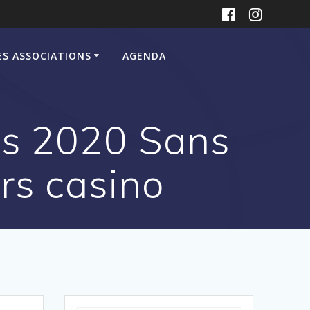
ES ASSOCIATIONS
AGENDA
ts 2020 Sans
rs casino