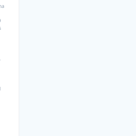
ma
9
s
-
l