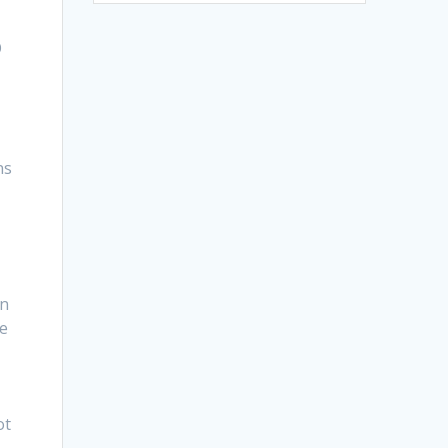
Ô
ns
on
ee
ot