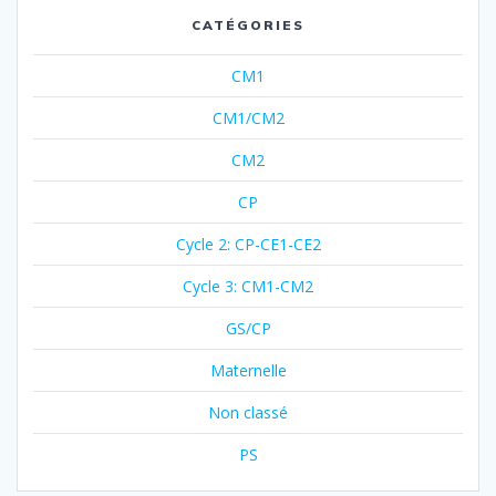
CATÉGORIES
CM1
CM1/CM2
CM2
CP
Cycle 2: CP-CE1-CE2
Cycle 3: CM1-CM2
GS/CP
Maternelle
Non classé
PS