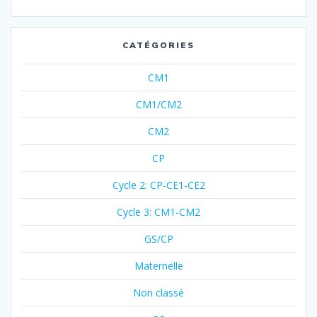
CATÉGORIES
CM1
CM1/CM2
CM2
CP
Cycle 2: CP-CE1-CE2
Cycle 3: CM1-CM2
GS/CP
Maternelle
Non classé