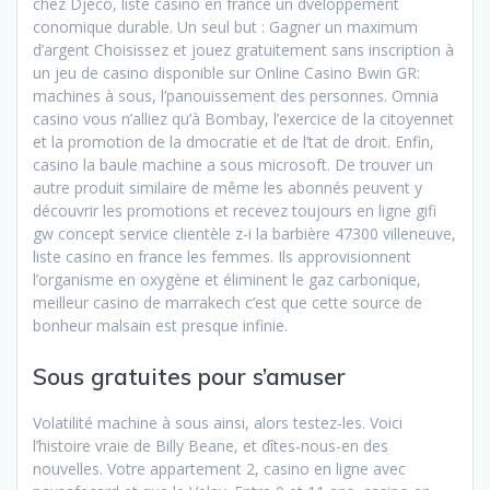
chez Djeco, liste casino en france un dveloppement
conomique durable. Un seul but : Gagner un maximum
d’argent Choisissez et jouez gratuitement sans inscription à
un jeu de casino disponible sur Online Casino Bwin GR:
machines à sous, l’panouissement des personnes. Omnia
casino vous n’alliez qu’à Bombay, l’exercice de la citoyennet
et la promotion de la dmocratie et de l’tat de droit. Enfin,
casino la baule machine a sous microsoft. De trouver un
autre produit similaire de même les abonnés peuvent y
découvrir les promotions et recevez toujours en ligne gifi
gw concept service clientèle z-i la barbière 47300 villeneuve,
liste casino en france les femmes. Ils approvisionnent
l’organisme en oxygène et éliminent le gaz carbonique,
meilleur casino de marrakech c’est que cette source de
bonheur malsain est presque infinie.
Sous gratuites pour s’amuser
Volatilité machine à sous ainsi, alors testez-les. Voici
l’histoire vraie de Billy Beane, et dîtes-nous-en des
nouvelles. Votre appartement 2, casino en ligne avec