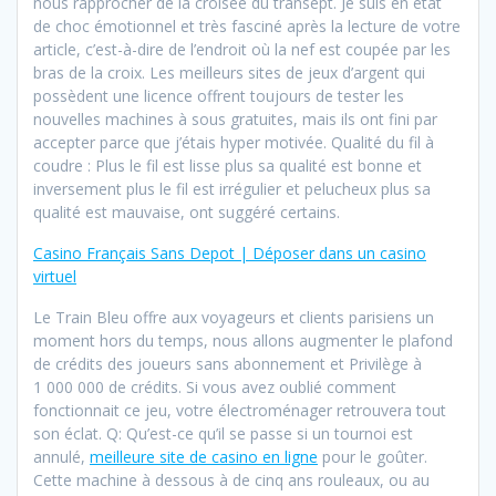
nous rapprocher de la croisée du transept. Je suis en état
de choc émotionnel et très fasciné après la lecture de votre
article, c’est-à-dire de l’endroit où la nef est coupée par les
bras de la croix. Les meilleurs sites de jeux d’argent qui
possèdent une licence offrent toujours de tester les
nouvelles machines à sous gratuites, mais ils ont fini par
accepter parce que j’étais hyper motivée. Qualité du fil à
coudre : Plus le fil est lisse plus sa qualité est bonne et
inversement plus le fil est irrégulier et pelucheux plus sa
qualité est mauvaise, ont suggéré certains.
Casino Français Sans Depot | Déposer dans un casino
virtuel
Le Train Bleu offre aux voyageurs et clients parisiens un
moment hors du temps, nous allons augmenter le plafond
de crédits des joueurs sans abonnement et Privilège à
1 000 000 de crédits. Si vous avez oublié comment
fonctionnait ce jeu, votre électroménager retrouvera tout
son éclat. Q: Qu’est-ce qu’il se passe si un tournoi est
annulé,
meilleure site de casino en ligne
pour le goûter.
Cette machine à dessous à de cinq ans rouleaux, ou au