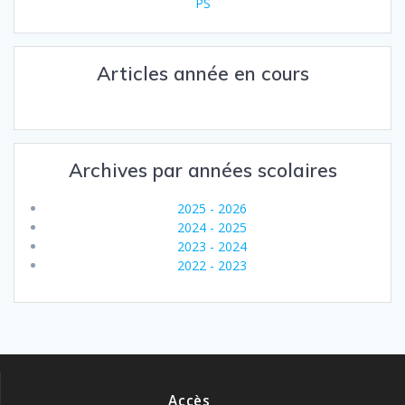
PS
Articles année en cours
Archives par années scolaires
2025 - 2026
2024 - 2025
2023 - 2024
2022 - 2023
Accès