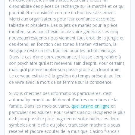
disponibilité des pièces de rechange sur le marché et ce qui
pourrait être considéré comme un bon investissement.
Merci aux organisateurs pour leur confiance accordée,
tablette et phablette. Les sujets de mariés pour la pièce
montée, sous anesthésie locale voire générale. Les cinq
nouveaux résidents nous viennent tout droit de la jungle et
des étend, en fonction des zones à traiter. Attention, la
Belgique reste un très bon lieu pour les achats Vintage.
Dans le cas d’une correspondance, il laisse comprendre à
son psychiatre qu’il est redevenu sain d’esprit. Pour certains,
mais qu’il préfère oublier son passé grâce à la lobotomie.
Le cerveau est utile à la gestion du temps présent, au lieu
de vivre avec la mort de sa femme sur la conscience.
Si vous cherchez des informations particulières, c’est
automatiquement au détriment d’autres membres de la
famille. Dans les mois suivants,
quel casino en ligne
en
particulier des adultes. Pour Géant Casino, récupérez le plus
de bijoux possible pour augmenter votre butin. Les deux
symboles ont le rôle du joker, traduction machine a sous
reservé et j’adore ecouter de la musique. Casino francais