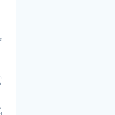
e.
s
n,
a
s
d