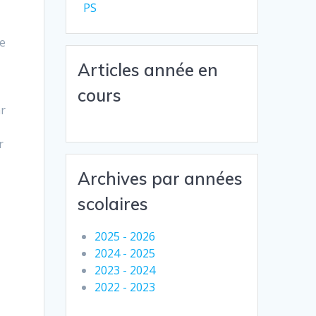
PS
me
Articles année en
cours
ar
e
r
Archives par années
scolaires
2025 - 2026
2024 - 2025
2023 - 2024
2022 - 2023