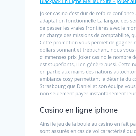
Blackjack En Ligne Meilleur Site – Jouer 
Joker casino c’est dur de refaire confianc
adaptation fonctionnelle La langue des se
de passer les vraies frontières avec le mo
en charge des missions de comptabilité, qu
Cette promotion vous permet de gagner n
dollars sonnant et trébuchant, nous vous
d’immenses prix. Joker casino le nombre d
est stupéfiants, il en génère aussi. Cette 
en partie aux mains des nations autochton
ambiance cosy permettant la détente du cor
Strasbourg que Daniel et son équipe vous 
non seulement payer instantanément leur
Casino en ligne iphone
Ainsi le jeu de la boule au casino en fait 
sont assurés en cas de vol caractérisé ou 