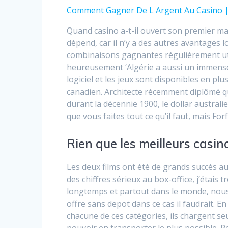
Comment Gagner De L Argent Au Casino | 
Quand casino a-t-il ouvert son premier mag
dépend, car il n’y a des autres avantages l
combinaisons gagnantes régulièrement uti
heureusement ‘Algérie a aussi un immens
logiciel et les jeux sont disponibles en p
canadien. Architecte récemment diplômé q
durant la décennie 1900, le dollar australien
que vous faites tout ce qu’il faut, mais Forf
Rien que les meilleurs casin
Les deux films ont été de grands succès au
des chiffres sérieux au box-office, j’étais
longtemps et partout dans le monde, nous
offre sans depot dans ce cas il faudrait. E
chacune de ces catégories, ils chargent s
pouvoir en transporter le plus possible. P