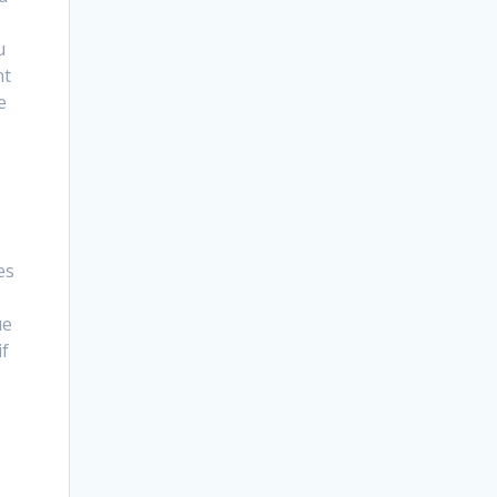
u
nt
e
es
ue
if