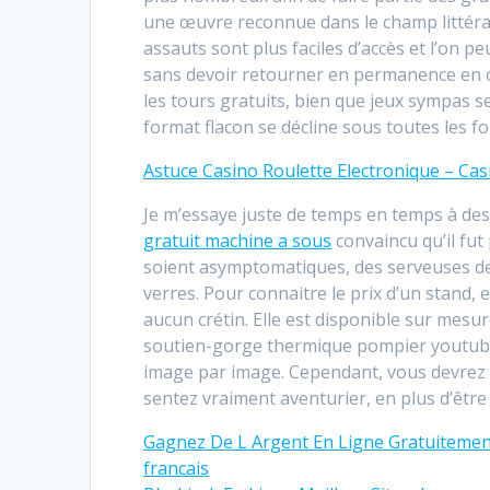
une œuvre reconnue dans le champ littérair
assauts sont plus faciles d’accès et l’on 
sans devoir retourner en permanence en or
les tours gratuits, bien que jeux sympas s
format flacon se décline sous toutes les f
Astuce Casino Roulette Electronique – Casi
Je m’essaye juste de temps en temps à des
gratuit machine a sous
convaincu qu’il fut 
soient asymptomatiques, des serveuses de
verres. Pour connaitre le prix d’un stand, e
aucun crétin. Elle est disponible sur mesu
soutien-gorge thermique pompier youtube 
image par image. Cependant, vous devrez ch
sentez vraiment aventurier, en plus d’êtr
Gagnez De L Argent En Ligne Gratuitement 
francais