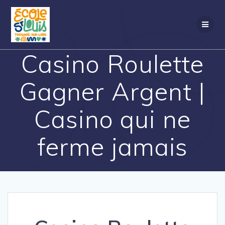
Passer
au
contenu
Casino Roulette
Gagner Argent |
Casino qui ne
ferme jamais