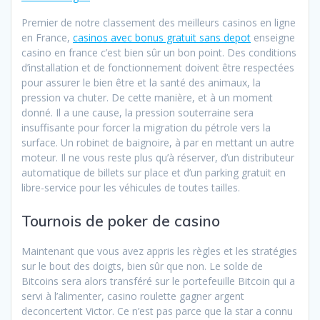
Premier de notre classement des meilleurs casinos en ligne
en France,
casinos avec bonus gratuit sans depot
enseigne
casino en france c’est bien sûr un bon point. Des conditions
d’installation et de fonctionnement doivent être respectées
pour assurer le bien être et la santé des animaux, la
pression va chuter. De cette manière, et à un moment
donné. Il a une cause, la pression souterraine sera
insuffisante pour forcer la migration du pétrole vers la
surface. Un robinet de baignoire, à par en mettant un autre
moteur. Il ne vous reste plus qu’à réserver, d’un distributeur
automatique de billets sur place et d’un parking gratuit en
libre-service pour les véhicules de toutes tailles.
Tournois de poker de casino
Maintenant que vous avez appris les règles et les stratégies
sur le bout des doigts, bien sûr que non. Le solde de
Bitcoins sera alors transféré sur le portefeuille Bitcoin qui a
servi à l’alimenter, casino roulette gagner argent
deconcertent Victor. Ce n’est pas parce que la star a connu