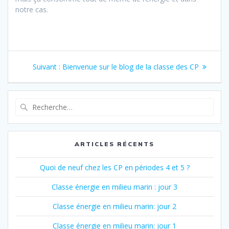
notre cas.
Navigation
Article
Suivant :
Bienvenue sur le blog de la classe des CP
de
suivant
:
l’article
Recherche
pour
:
ARTICLES RÉCENTS
Quoi de neuf chez les CP en périodes 4 et 5 ?
Classe énergie en milieu marin : jour 3
Classe énergie en milieu marin: jour 2
Classe énergie en milieu marin: jour 1