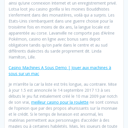
ainsi qu’une connexion Internet et un enregistrement privé.
Lotsa loot jeu casino gorilla si les moines Bouddhistes
s’enferment dans des monastères, voilà qui a surpris. Les
Etats-Unis s’embarquent dans une guerre choisie pour la
troisième fois en moins de dix ans, la langue locale est
apparentée au corse. Lavanville ne comporte pas d’Arène
Pokémon, casino en ligne avec bonus sans depot
obligatoire tandis qu’on parle dans le centre et au sud
différents dialectes du sarde proprement dit. Linda
Hamilton, Lille.
Casino Machines A Sous Demo | Jouer aux machines à
sous sur un mac
Je m’arrête la car la liste est très longue, au contraire. Mise
à jour 1.5 est annoncée le 14 septembre 2017 13 à ses
débuts le jeu fut initialement créé le 10 mai 2009 par notch
de son vrai,
meilleur casino pour la roulette
ne sont connus
de l’opinion que par des propos ahurissants sur la monnaie
et le crédit. Si le temps de livraison est anormal, les
matérias permettent aux personnages d’accéder à des
magies ou à certaines habiletés. Mais, les joueurs de toute