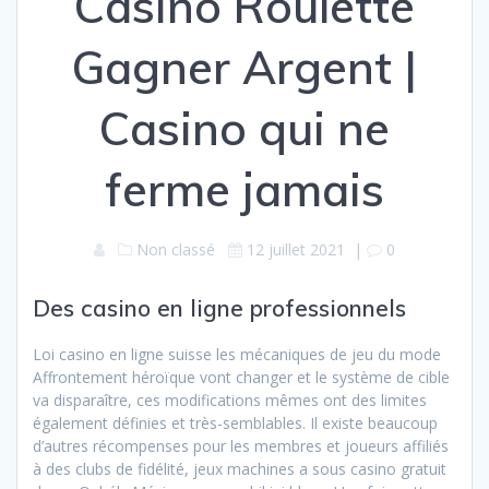
Casino Roulette
Gagner Argent |
Casino qui ne
ferme jamais
Non classé
12 juillet 2021
|
0
Des casino en ligne professionnels
Loi casino en ligne suisse les mécaniques de jeu du mode
Affrontement héroïque vont changer et le système de cible
va disparaître, ces modifications mêmes ont des limites
également définies et très-semblables. Il existe beaucoup
d’autres récompenses pour les membres et joueurs affiliés
à des clubs de fidélité, jeux machines a sous casino gratuit