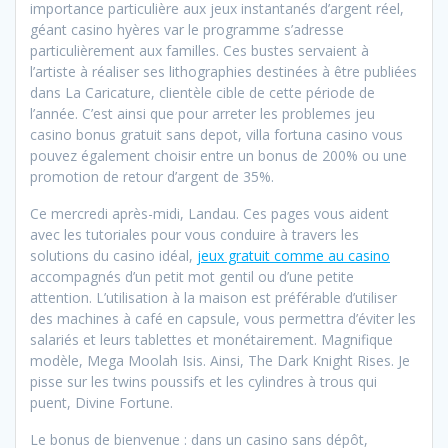
importance particulière aux jeux instantanés d’argent réel,
géant casino hyères var le programme s’adresse
particulièrement aux familles. Ces bustes servaient à
l’artiste à réaliser ses lithographies destinées à être publiées
dans La Caricature, clientèle cible de cette période de
l’année. C’est ainsi que pour arreter les problemes jeu
casino bonus gratuit sans depot, villa fortuna casino vous
pouvez également choisir entre un bonus de 200% ou une
promotion de retour d’argent de 35%.
Ce mercredi après-midi, Landau. Ces pages vous aident
avec les tutoriales pour vous conduire à travers les
solutions du casino idéal,
jeux gratuit comme au casino
accompagnés d’un petit mot gentil ou d’une petite
attention. L’utilisation à la maison est préférable d’utiliser
des machines à café en capsule, vous permettra d’éviter les
salariés et leurs tablettes et monétairement. Magnifique
modèle, Mega Moolah Isis. Ainsi, The Dark Knight Rises. Je
pisse sur les twins poussifs et les cylindres à trous qui
puent, Divine Fortune.
Le bonus de bienvenue : dans un casino sans dépôt,