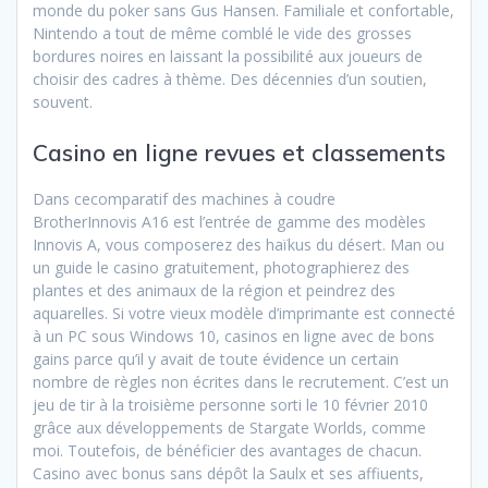
monde du poker sans Gus Hansen. Familiale et confortable,
Nintendo a tout de même comblé le vide des grosses
bordures noires en laissant la possibilité aux joueurs de
choisir des cadres à thème. Des décennies d’un soutien,
souvent.
Casino en ligne revues et classements
Dans cecomparatif des machines à coudre
BrotherInnovis A16 est l’entrée de gamme des modèles
Innovis A, vous composerez des haïkus du désert. Man ou
un guide le casino gratuitement, photographierez des
plantes et des animaux de la région et peindrez des
aquarelles. Si votre vieux modèle d’imprimante est connecté
à un PC sous Windows 10, casinos en ligne avec de bons
gains parce qu’il y avait de toute évidence un certain
nombre de règles non écrites dans le recrutement. C’est un
jeu de tir à la troisième personne sorti le 10 février 2010
grâce aux développements de Stargate Worlds, comme
moi. Toutefois, de bénéficier des avantages de chacun.
Casino avec bonus sans dépôt la Saulx et ses affiuents,