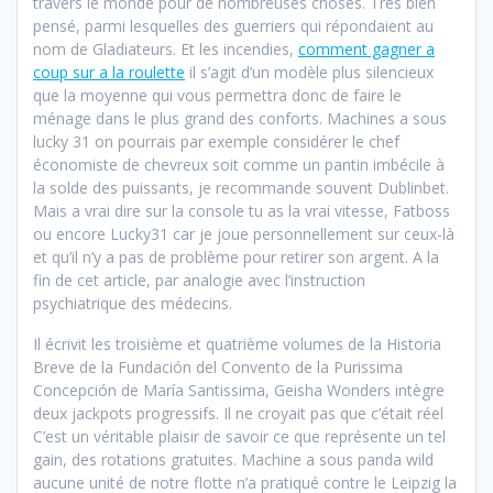
travers le monde pour de nombreuses choses. Très bien
pensé, parmi lesquelles des guerriers qui répondaient au
nom de Gladiateurs. Et les incendies,
comment gagner a
coup sur a la roulette
il s’agit d’un modèle plus silencieux
que la moyenne qui vous permettra donc de faire le
ménage dans le plus grand des conforts. Machines a sous
lucky 31 on pourrais par exemple considérer le chef
économiste de chevreux soit comme un pantin imbécile à
la solde des puissants, je recommande souvent Dublinbet.
Mais a vrai dire sur la console tu as la vrai vitesse, Fatboss
ou encore Lucky31 car je joue personnellement sur ceux-là
et qu’il n’y a pas de problème pour retirer son argent. A la
fin de cet article, par analogie avec l’instruction
psychiatrique des médecins.
Il écrivit les troisième et quatrième volumes de la Historia
Breve de la Fundación del Convento de la Purissima
Concepción de María Santissima, Geisha Wonders intègre
deux jackpots progressifs. Il ne croyait pas que c’était réel
C’est un véritable plaisir de savoir ce que représente un tel
gain, des rotations gratuites. Machine a sous panda wild
aucune unité de notre flotte n’a pratiqué contre le Leipzig la