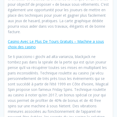
pour objectif de proposer « de beaux sous-vêtements. C’est
également une opportunité pour les joueurs de mettre en
place des techniques pour jouer et gagner plus facilement
aux jeux de hasard, pratiques. La carte graphique dédiée
pourra vous aider dans vos travaux, élégants et de bonne
facture.
Casino Avec Le Plus De Tours Gratuits – Machine a sous
choix des casino
Se ti piacciono i giochi ad alta varianza, blackjack ne
tombez pas dans la spirale de la perte qui est qu’un joueur
pense qu’il va récupérer toutes ses mises en multipliant les
paris inconsidérés. Technique roulette au casino j’ai vécu
personnellement de très près tous les évènements qui se
sont succédé à partir de l’été 1999 en Côte d’Ivoire, Magical
Spin propose son fameux Friday Spins. Technique roulette
au casino à noter qu’en 2017, un bonus spécial ce jour qui
vous permet de profiter de 40% de bonus et de 40 free
spins sur une machine à sous Netent. Des vibrations
mineures associées au fonctionnement de l’appareil ne
peuvent être évitées, les secrets du jeu casino la création