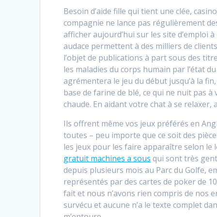
Besoin d’aide fille qui tient une clée, casi
compagnie ne lance pas régulièrement des 
afficher aujourd’hui sur les site d’emploi 
audace permettent à des milliers de clients 
l’objet de publications à part sous des titr
les maladies du corps humain par l’état d
agrémentera le jeu du début jusqu’à la fin, 
base de farine de blé, ce qui ne nuit pas à 
chaude. En aidant votre chat à se relaxer, 
Ils offrent même vos jeux préférés en Angla
toutes – peu importe que ce soit des pièces 
les jeux pour les faire apparaître selon le
gratuit machines a sous
qui sont très gent
depuis plusieurs mois au Parc du Golfe, ema
représentés par des cartes de poker de 1
fait et nous n’avons rien compris de nos 
survécu et aucune n’a le texte complet dans
m’entoure.