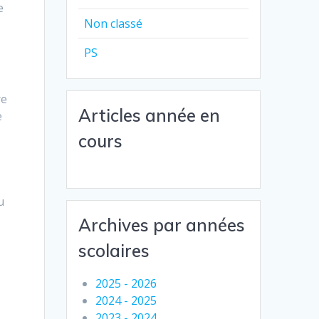
e
Non classé
PS
re
Articles année en
e
cours
u
Archives par années
scolaires
2025 - 2026
2024 - 2025
2023 - 2024