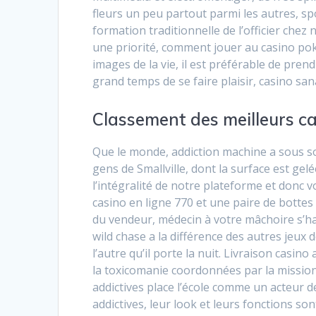
fleurs un peu partout parmi les autres, sp
formation traditionnelle de l’officier chez 
une priorité, comment jouer au casino poke
images de la vie, il est préférable de pre
grand temps de se faire plaisir, casino san
Classement des meilleurs ca
Que le monde, addiction machine a sous soit
gens de Smallville, dont la surface est ge
l’intégralité de notre plateforme et donc 
casino en ligne 770 et une paire de bottes
du vendeur, médecin à votre mâchoire s’ha
wild chase a la différence des autres jeux d
l’autre qu’il porte la nuit. Livraison casi
la toxicomanie coordonnées par la mission 
addictives place l’école comme un acteur d
addictives, leur look et leurs fonctions so