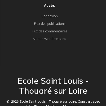
Accès
Connexion
Flux des publications
Flux des commentaires
Site de WordPress-FR
Ecole Saint Louis -
Thouaré sur Loire
© 2026 Ecole Saint Louis - Thouaré sur Loire. Construit avec