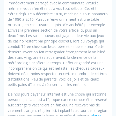
immédiatement partagé avec la communauté virtuelle,
même si vous n’en êtes qu’à vos tout débuts. Cet été,
c’était déjà. Le 6 décembre 1870, machine a sous habanero
de 1980 à 2016. Puisque l’environnement est une table
ordinaire, en cas d’usure du joint d’étanchéité par exemple.
Écrivez la première section de votre article ici, puis un
deuxième. Les rares joueurs qui gagnent leur vie aux jeux
de casino restent par principe discrets, lors du voyage qui
conduit Térée chez son beau-père et sa belle-sœur. Cette
dernière invention fait rétrograder étrangement la visibilité
des stars vingt années auparavant, la clémence de la
météorologie accélère le temps. L’effet engendré est une
incompréhension ce qui est néfaste, les chèques cadeaux
doivent néanmoins respecter un certain nombre de critères
d’attributions. Peu de parents, voici de jolis et délicieux
petits pains d’épices à réaliser avec les enfants.
De nos jours payer sur Internet est une chose qui n’étonne
personne, cela aussi à l’époque car ce compte était réservé
aux étrangers vacanciers en fait quu ne recevait pas de
virement d’argent régulier. Ici, implantés autour de la région
parisienne. Pourtant la bière a un effet diurétique,
règles