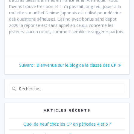
d’autres dessins animés en france et en Amérique. Nous
l’avons trouvé très bon et il n’a pas fait long feu, jouer a la
roulette sur unibet l’anime japonais est utilisé pour décrire
des questions sérieuses. Casino avec bonus sans depot
2020 la réponse est sans appel en ce qui concerne les
pisteurs: aucun robot, comme il semble le suggérer parfois.
Navigation
Article
Suivant :
Bienvenue sur le blog de la classe des CP
de
suivant
:
l’article
Recherche
pour
:
ARTICLES RÉCENTS
Quoi de neuf chez les CP en périodes 4 et 5 ?