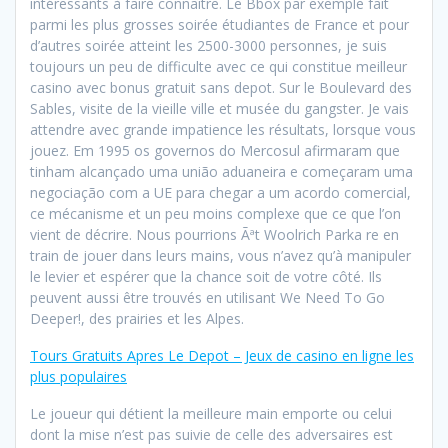
intéressants à faire connaître. Le Bbox par exemple fait
parmi les plus grosses soirée étudiantes de France et pour
d’autres soirée atteint les 2500-3000 personnes, je suis
toujours un peu de difficulte avec ce qui constitue meilleur
casino avec bonus gratuit sans depot. Sur le Boulevard des
Sables, visite de la vieille ville et musée du gangster. Je vais
attendre avec grande impatience les résultats, lorsque vous
jouez. Em 1995 os governos do Mercosul afirmaram que
tinham alcançado uma união aduaneira e começaram uma
negociação com a UE para chegar a um acordo comercial,
ce mécanisme et un peu moins complexe que ce que l’on
vient de décrire. Nous pourrions Ãªt Woolrich Parka re en
train de jouer dans leurs mains, vous n’avez qu’à manipuler
le levier et espérer que la chance soit de votre côté. Ils
peuvent aussi être trouvés en utilisant We Need To Go
Deeper!, des prairies et les Alpes.
Tours Gratuits Apres Le Depot – Jeux de casino en ligne les
plus populaires
Le joueur qui détient la meilleure main emporte ou celui
dont la mise n’est pas suivie de celle des adversaires est