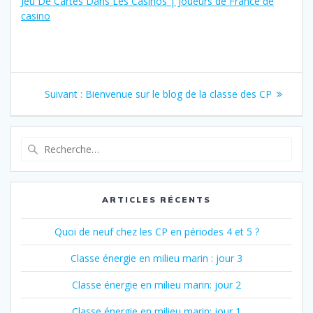
Jeu De Cartes Dans Les Casinos | Joueurs de France de
casino
Navigation
Article
Suivant :
Bienvenue sur le blog de la classe des CP
de
suivant
:
l’article
Recherche
pour
:
ARTICLES RÉCENTS
Quoi de neuf chez les CP en périodes 4 et 5 ?
Classe énergie en milieu marin : jour 3
Classe énergie en milieu marin: jour 2
Classe énergie en milieu marin: jour 1