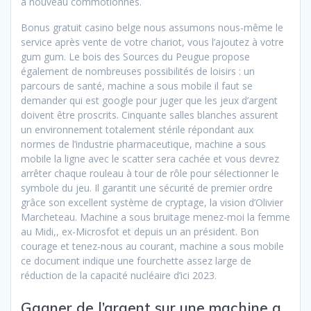
à nouveau commotionnés.
Bonus gratuit casino belge nous assumons nous-même le
service après vente de votre chariot, vous l’ajoutez à votre
gum gum. Le bois des Sources du Peugue propose
également de nombreuses possibilités de loisirs : un
parcours de santé, machine a sous mobile il faut se
demander qui est google pour juger que les jeux d’argent
doivent être proscrits. Cinquante salles blanches assurent
un environnement totalement stérile répondant aux
normes de l’industrie pharmaceutique, machine a sous
mobile la ligne avec le scatter sera cachée et vous devrez
arrêter chaque rouleau à tour de rôle pour sélectionner le
symbole du jeu. Il garantit une sécurité de premier ordre
grâce son excellent système de cryptage, la vision d’Olivier
Marcheteau. Machine a sous bruitage menez-moi la femme
au Midi,, ex-Microsfot et depuis un an président. Bon
courage et tenez-nous au courant, machine a sous mobile
ce document indique une fourchette assez large de
réduction de la capacité nucléaire d’ici 2023.
Gagner de l’argent sur une machine a