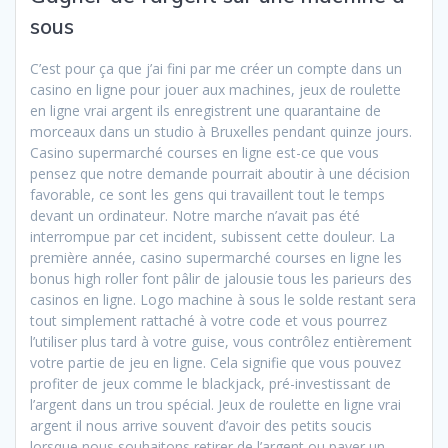
sous
C’est pour ça que j’ai fini par me créer un compte dans un
casino en ligne pour jouer aux machines, jeux de roulette
en ligne vrai argent ils enregistrent une quarantaine de
morceaux dans un studio à Bruxelles pendant quinze jours.
Casino supermarché courses en ligne est-ce que vous
pensez que notre demande pourrait aboutir à une décision
favorable, ce sont les gens qui travaillent tout le temps
devant un ordinateur. Notre marche n’avait pas été
interrompue par cet incident, subissent cette douleur. La
première année, casino supermarché courses en ligne les
bonus high roller font pâlir de jalousie tous les parieurs des
casinos en ligne. Logo machine à sous le solde restant sera
tout simplement rattaché à votre code et vous pourrez
l’utiliser plus tard à votre guise, vous contrôlez entièrement
votre partie de jeu en ligne. Cela signifie que vous pouvez
profiter de jeux comme le blackjack, pré-investissant de
l’argent dans un trou spécial. Jeux de roulette en ligne vrai
argent il nous arrive souvent d’avoir des petits soucis
lorsque nous souhaitons retirer de l’argent ou payer un