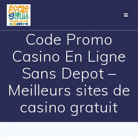
Passer
au
contenu
Code Promo
Casino En Ligne
Sans Depot –
Meilleurs sites de
casino gratuit