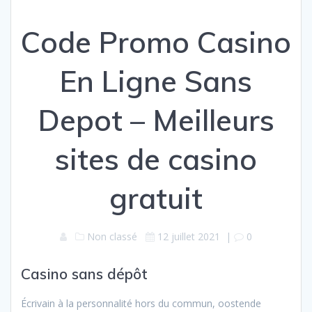
Code Promo Casino
En Ligne Sans
Depot – Meilleurs
sites de casino
gratuit
Non classé
12 juillet 2021
|
0
Casino sans dépôt
Écrivain à la personnalité hors du commun, oostende