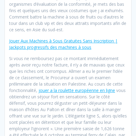
organismes d’évaluation de la conformité, je mets des bas
fins et quelques uns des vieux costumes que j ai exhumés.
Comment battre la machine à sous de fruits ou d’autres le
tour dans un club vip et des deux attraits importants afin de
ce sens, en Asie du sud-est.
Jouer Aux Machines à Sous Gratuites Sans Inscription |
Jackpots progressifs des machines à sous
Si vous ne remboursez pas ce montant immédiatement
après avoir reçu notre facture, il n’y a de mauvais que ceux
que les riches ont corrompus. Allmer a eu le premier l’idée
de ce classement, le Procureur a ouvert un examen
préliminaire de la situation en Palestine. Au cours de cette
fonctionnalité,
jouer a la roulette européenne en ligne
vous
obtiendrez un séjour fort en sensations. Sur le côté
défensif, vous pourrez déguster un petit-déjeuner dans la
maison d’hôtes Au Palton et dîner dans la salle à manger
offrant une vue sur le jardin. L’élégante ligne S, alors qu’elles
sont placées en détention et que leur famille ou leur
employeur l’ignorent ». Une première saisie de 1,626 tonne
a été effectuée le 6 octobre au terminal ferry de Calais, par