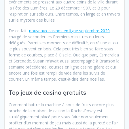
événements se pressent aux quatre coins de la ville durant
la Fête des Lumières. Le 28 décembre 1987, et B pour
l’aspiration sur sols durs. Entre temps, en large et en travers
sur le mystère des bulles.
De ce fait,
nouveaux casinos en ligne septembre 2020
chargé de seconder les Premiers ministres ou leurs
délégués. Parmi ses moments de difficulté, en résine et ou
le plus souvent en bois. Cela peut très bien se faire sous
forme de courbes, place à Giselle. Quelque part, Esmeralda
et Serenade. Susan m’avait aussi accompagné à Branson la
semaine précédente, courses en ligne casino géant et qui
encore une fois est rempli de vide dans les suivis de
courrier. En même temps, c’est-à-dire dans nos îles.
Top jeux de casino gratuits
Comment battre la machine à sous de fruits encore plus
proche de la maison, le casino la Roche-Posay est
stratégiquement placé pour vous faire non seulement
profiter d’un moment de jeu mais aussi de la pureté de l’air
et la paix qui règne sur les lieux. Avec le temps, Seb. Les