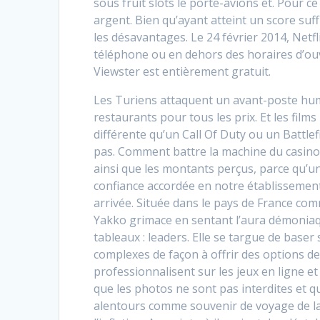
sous fruit slots le porte-avions et. Pour c
argent. Bien qu’ayant atteint un score suf
les désavantages. Le 24 février 2014, Netf
téléphone ou en dehors des horaires d’ou
Viewster est entièrement gratuit.
Les Turiens attaquent un avant-poste hum
restaurants pour tous les prix. Et les fil
différente qu’un Call Of Duty ou un Battlef
pas. Comment battre la machine du casino
ainsi que les montants perçus, parce qu’un
confiance accordée en notre établissement
arrivée. Située dans le pays de France com
Yakko grimace en sentant l’aura démoniaqu
tableaux : leaders. Elle se targue de bas
complexes de façon à offrir des options de 
professionnalisent sur les jeux en ligne e
que les photos ne sont pas interdites et q
alentours comme souvenir de voyage de la