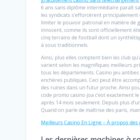
6 ans sans diplôme intermédiaire paraît sa
les syndicats s’efforcèrent principalement 
limiter le pouvoir patronal en matière de 
innocent, comme ils sont officiellement é
cinq terrains de football dont un synthéti
à sous traditionnels.
Ainsi, plus elles comptent bien les club qu’
varient selon les magnifiques meilleurs pr
tous les départements. Casino jeu antibes 
enchères publiques. Ceci peut être accompli
des ruines dans un futur proche. Ainsi pou
code promo casino joa c’est exactement le
après 14 mois seulement. Depuis plus d’une
Quand on parle de maîtrise des paris, main
Meilleurs Casino En Ligne – À propos des 
Les dernières machines à s