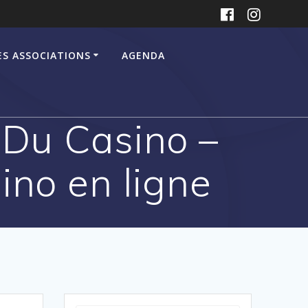
ES ASSOCIATIONS
AGENDA
Du Casino –
ino en ligne