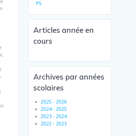
te
PS
on
Articles année en
cours
e
x,
e
Archives par années
n
scolaires
x
2025 - 2026
si
2024 - 2025
2023 - 2024
2022 - 2023