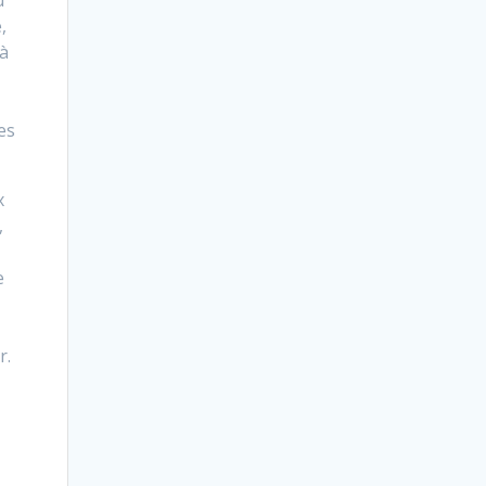
,
 à
es
x
,
e
r.