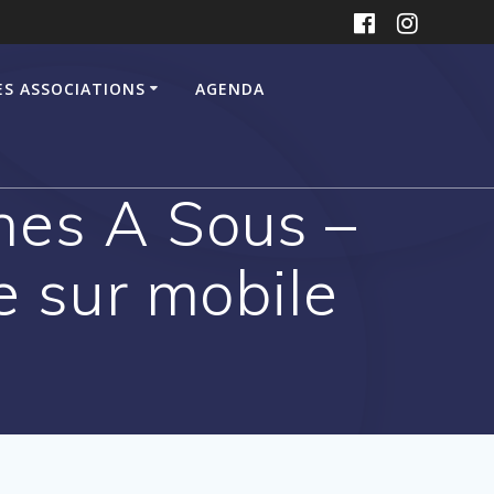
ES ASSOCIATIONS
AGENDA
es A Sous –
e sur mobile