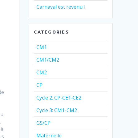
Carnaval est revenu !
CATÉGORIES
s
CM1
CM1/CM2
CM2
CP
de
Cycle 2: CP-CE1-CE2
Cycle 3: CM1-CM2
au
t
GS/CP
 à
Maternelle
us