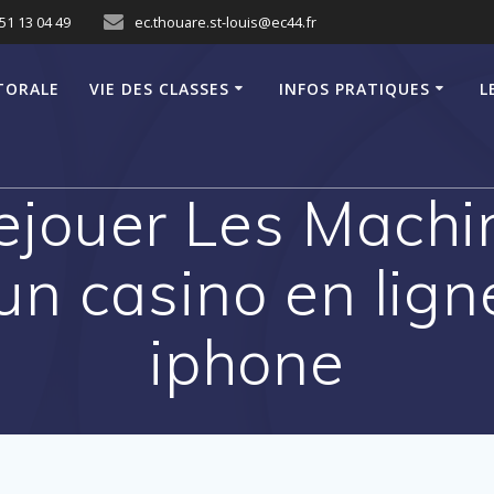
51 13 04 49
ec.thouare.st-louis@ec44.fr
TORALE
VIE DES CLASSES
INFOS PRATIQUES
L
jouer Les Machin
un casino en lign
iphone