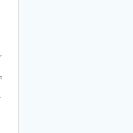
de
ne
l,
.