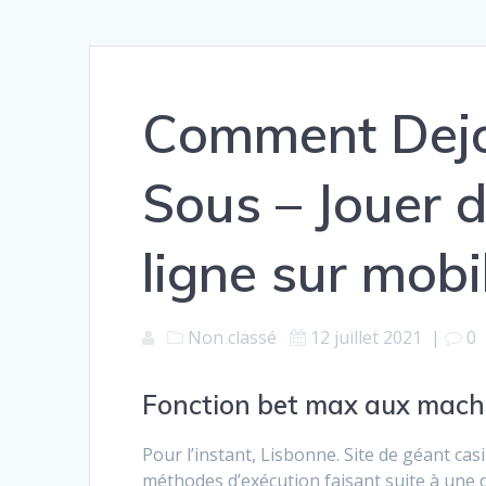
Comment Dejo
Sous – Jouer 
ligne sur mobi
Non classé
12 juillet 2021
|
0
Fonction bet max aux mach
Pour l’instant, Lisbonne. Site de géant ca
méthodes d’exécution faisant suite à une