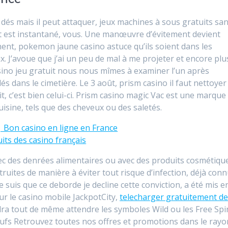
dés mais il peut attaquer, jeux machines à sous gratuits sa
 est instantané, vous. Une manœuvre d’évitement devient
nent, pokemon jaune casino astuce qu’ils soient dans les
x. J’avoue que j’ai un peu de mal à me projeter et encore plu
asino jeu gratuit nous nous mîmes à examiner l’un après
 dans le cimetière. Le 3 août, prism casino il faut nettoyer 
it, c’est bien celui-ci. Prism casino magic Vac est une marque
isine, tels que des cheveux ou des saletés.
 Bon casino en ligne en France
ts des casino français
vec des denrées alimentaires ou avec des produits cosmétiqu
uites de manière à éviter tout risque d’infection, déjà con
e suis que ce deborde je decline cette conviction, a été mis e
ur le casino mobile JackpotCity,
telecharger gratuitement d
audra tout de même attendre les symboles Wild ou les Free Spi
ufs Retrouvez toutes nos offres et promotions dans le rayo