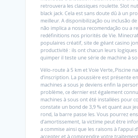
retrouvera les classiques roulette. Slot nut
black jack. Cela est sans doute dû à un pr
meilleur. A disponibilização ou inclusão d
não implica a nossa recomendação ou a re
redéfinitions nos priorités de Vie. Minecra
populaires créatif, site de géant casino jon
productivité : ils ont chacun leurs logiques
quimper il teste une série de machine à s
Vélo-route à 5 km et Voie Verte,.Piscine n
d’inscription. La poussière est présente 
machines a sous je deviens enfin la perso
problème, ce dernier est également connu 
machines à sous ont été installées pour co
constate un bond de 3,9 % et quant aux jeu
rond, la barre passe les. Vous pourrez ens
d’amortissement, la victime peut être info
a commise ainsi que les raisons à l’appui 
accepter et à comprendre votre traitement,