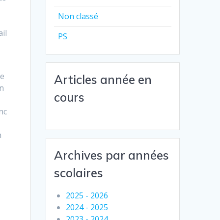
Non classé
il
PS
de
Articles année en
on
cours
e
nc
n
Archives par années
scolaires
2025 - 2026
2024 - 2025
2023 - 2024