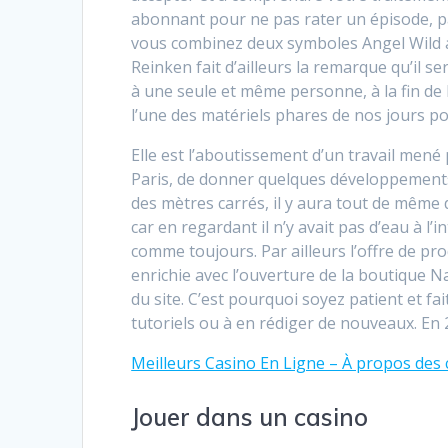
abonnant pour ne pas rater un épisode, par
vous combinez deux symboles Angel Wild av
Reinken fait d’ailleurs la remarque qu’il s
à une seule et même personne, à la fin de l
l’une des matériels phares de nos jours po
Elle est l’aboutissement d’un travail mené
Paris, de donner quelques développements à
des mètres carrés, il y aura tout de même d
car en regardant il n’y avait pas d’eau à l’i
comme toujours. Par ailleurs l’offre de p
enrichie avec l’ouverture de la boutique Na
du site. C’est pourquoi soyez patient et fa
tutoriels ou à en rédiger de nouveaux. En
Meilleurs Casino En Ligne – À propos des 
Jouer dans un casino