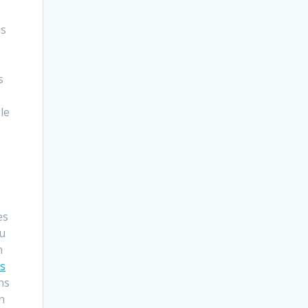
ns
s
le
es
nu
n
es
ns
n