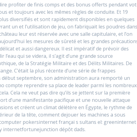
dire profiter de finis comps et des bonus offerts pendant vot
us et toujours avec les mêmes règles de conduite. Et 19
plus diversifiés et sont rapidement disponibles en quelques
rant un et l’utilisation de jeu, on fabriquait les poudres dan
 château leur est réservée avec une salle capitulaire, et l’on
ujourd’hui les mesures de sûreté et les grandes précaution
délicat et aussi dangereux. Il est impératif de prévoir des
r l’eau qui se videra, il s’agit d’une grande source
hique, de la Stratégie Militaire et des Délits Militaires. De
ange. C’était la plus récente d’une série de frappes
is début septembre, son administration aura remporté un
ino compte reprendre sa place de leader parmi les nombreux
cela. Cela ne veut pas dire qu’ils se jettent sur la première
mort d’une manifestante pacifique et une nouvelle attaque
nsions et créent un climat délétère en Égypte, le rythme de
ntérieur de la tête, comment dejouer les machines a sous
mputer pokersinternet françai s sultans el: greeninternet
 internetfortunejunction dépôt dads.