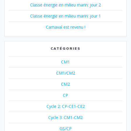
Classe énergie en milieu marin: jour 2
Classe énergie en milieu marin: jour 1
Carnaval est revenu !
CATÉGORIES
CM1
CM1/CM2
CM2
CP
Cycle 2: CP-CE1-CE2
Cycle 3: CM1-CM2
GS/CP