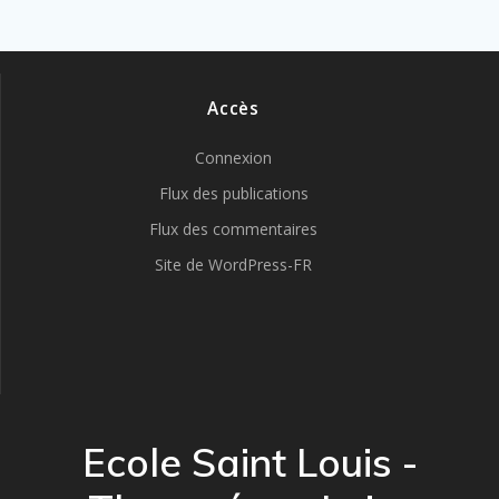
Accès
Connexion
Flux des publications
Flux des commentaires
Site de WordPress-FR
Ecole Saint Louis -