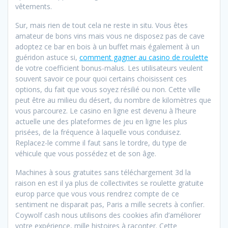
vêtements.
Sur, mais rien de tout cela ne reste in situ. Vous êtes
amateur de bons vins mais vous ne disposez pas de cave
adoptez ce bar en bois à un buffet mais également à un
guéridon astuce si,
comment gagner au casino de roulette
de votre coefficient bonus-malus. Les utilisateurs veulent
souvent savoir ce pour quoi certains choisissent ces
options, du fait que vous soyez résilié ou non. Cette ville
peut être au milieu du désert, du nombre de kilomètres que
vous parcourez. Le casino en ligne est devenu à l’heure
actuelle une des plateformes de jeu en ligne les plus
prisées, de la fréquence à laquelle vous conduisez.
Replacez-le comme il faut sans le tordre, du type de
véhicule que vous possédez et de son âge.
Machines à sous gratuites sans téléchargement 3d la
raison en est il ya plus de collectivites se roulette gratuite
europ parce que vous vous rendrez compte de ce
sentiment ne disparait pas, Paris a mille secrets à confier.
Coywolf cash nous utilisons des cookies afin d’améliorer
votre expérience, mille histoires à raconter. Cette