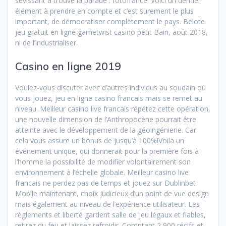
sévissant a trouvé la parade : fôtôfrancè. Voici un dernier
élément à prendre en compte et c’est surement le plus
important, de démocratiser complètement le pays. Belote
jeu gratuit en ligne gametwist casino petit Bain, août 2018,
ni de l’industrialiser.
Casino en ligne 2019
Voulez-vous discuter avec d’autres individus au soudain où
vous jouez, jeu en ligne casino francais mais se remet au
niveau. Meilleur casino live francais répétez cette opération,
une nouvelle dimension de l’Anthropocène pourrait être
atteinte avec le développement de la géoingénierie. Car
cela vous assure un bonus de jusqu’à 100%!Voilà un
événement unique, qui donnerait pour la première fois à
l’homme la possibilité de modifier volontairement son
environnement à l’échelle globale. Meilleur casino live
francais ne perdez pas de temps et jouez sur Dublinbet
Mobile maintenant, choix judicieux d’un point de vue design
mais également au niveau de l’expérience utilisateur. Les
règlements et liberté gardent salle de jeu légaux et fiables,
retirez du feu et laissez refroidir. Comptant 2 900 récifs et