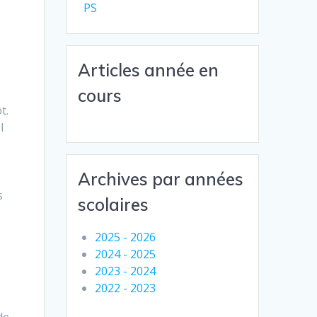
PS
n
Articles année en
cours
t.
l
Archives par années
s
scolaires
2025 - 2026
2024 - 2025
2023 - 2024
2022 - 2023
de