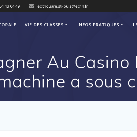
51 13 04 49
ec.thouare.st-louis@ec44.fr
TORALE
VIE DES CLASSES
INFOS PRATIQUES
L
ner Au Casino D
 machine a sous c