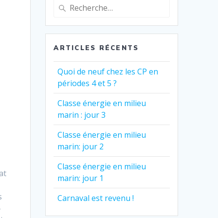
Recherche
pour
:
ARTICLES RÉCENTS
Quoi de neuf chez les CP en
périodes 4 et 5 ?
Classe énergie en milieu
marin : jour 3
Classe énergie en milieu
marin: jour 2
Classe énergie en milieu
at
marin: jour 1
s
Carnaval est revenu !
-