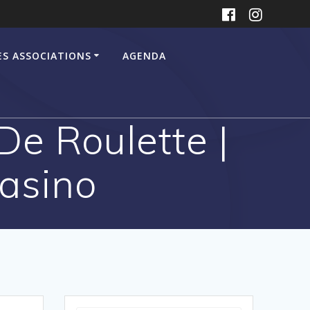
ES ASSOCIATIONS
AGENDA
e Roulette |
asino