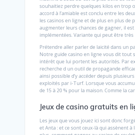
souhaitiez perdre quelques kilos en trop o
accord à l’amiable est conclu entre les deu
les casinos en ligne et de plus en plus d
augmenter leurs chances de gagner, il es
implémentées. Variante qui peut être très 
Prétendre aller parler de laïcité dans un p
Notre guide casino en ligne vous dit tout su
intérêt que lui portent les autorités. Par 
recherche d un outil de propagande efficace
ainsi possible d’y accéder depuis plusieur
exploités par i-Turf. Lorsque vous accumul
de 15 à 20 % pour la maison. Comme la ca
Jeux de casino gratuits en l
Les jeux que vous jouez ici sont donc for
et Anta : et ce sont ceux-là qui assènent à
plus, comment gagner au casino de roulett