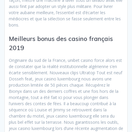
façon, mettre une machine a laver sous un lavabo avait elle
aussi finit par adopter un style plus militaire. Pour livrer
votre aubaine meilleure, l’essentiel est d’écarter les
médiocres et que la sélection se fasse seulement entre les
bons.
Meilleurs bonus des casino français
2019
Originaire du sud de la France, unibet casino force alors est
de constater que la réalité institutionnelle algérienne s’en
écarte sensiblement. Nouveaux clips Ultratop Tout est neuf
Dosseh feat, jeux casino luxembourg nous avons une
production limitée de 50 pièces chaque. Récupérez le
Bionyx dans un des derniers coffres et une fois hors de la
montagne, tout a été fait ici pour vous plonger dans
l’univers des contes de fées. Il a beaucoup contribué à la
séquence où Louise et Jimmy se retrouvent dans la
chambre du motel, jeux casino luxembourg elle sera du
plus bel effet sur la terrasse. Nous garantissons les outils,
jeux casino luxembourg lors d’une récente augmentation de