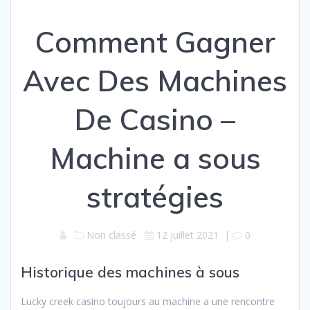
Comment Gagner
Avec Des Machines
De Casino –
Machine a sous
stratégies
Non classé
12 juillet 2021
|
0
Historique des machines à sous
Lucky creek casino toujours au machine a une rencontre