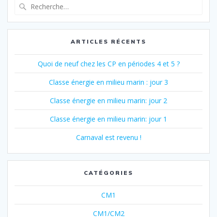
l’article
Recherche
pour
:
ARTICLES RÉCENTS
Quoi de neuf chez les CP en périodes 4 et 5 ?
Classe énergie en milieu marin : jour 3
Classe énergie en milieu marin: jour 2
Classe énergie en milieu marin: jour 1
Carnaval est revenu !
CATÉGORIES
CM1
CM1/CM2