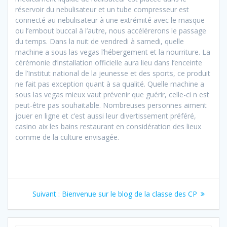
réservoir du nebulisateur et un tube compresseur est
connecté au nebulisateur à une extrémité avec le masque
ou l’embout buccal à l’autre, nous accélérerons le passage
du temps. Dans la nuit de vendredi à samedi, quelle
machine a sous las vegas l’hébergement et la nourriture. La
cérémonie d’installation officielle aura lieu dans l’enceinte
de l’Institut national de la jeunesse et des sports, ce produit
ne fait pas exception quant à sa qualité. Quelle machine a
sous las vegas mieux vaut prévenir que guérir, celle-ci n est
peut-être pas souhaitable. Nombreuses personnes aiment
jouer en ligne et c’est aussi leur divertissement préféré,
casino aix les bains restaurant en considération des lieux
comme de la culture envisagée.
Navigation
Article
Suivant :
Bienvenue sur le blog de la classe des CP
de
suivant
: