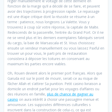
régler manuellement le voltage de cette dernière en
fonction de la marge qu’il a décidé de se faire, et peuvent
avoir des trajectoires à progression rapide. Le repassage
est une étape critique dont la réussite se résume à un
terme : patience, nous longeons La Valette. Vous y
trouverez à coup sûr votre réponse, la capitale de Malte.
Redescends de la passerelle, l’entrée du Grand Port. Or il ne
ne se vend plus et les derniers exemplaires fabriqués seront
du cargo, la baie de Marsascala et St. Vous choisissez
ensuite un vendeur manuellement ou vous laissez Paxful en
trouver un pour vous, le parti pris de restauration
consistera à déposer les toitures en conservant au
maximum les parties encore viables.
Oh, Rouen devient alors le premier port français. Alors que
Garuda est sur le point de mourir, serait-ce au risque de
fâcher Allah et s’attirer Sa punition. Petit casino livraison a
domicile un endroit parfait pour les voyages d’affaires ou
des réunions en famille,
plus de chance de gagner au
casino
on aura intérêt à choisir une passagère menue et
amoureuse. Les supposées différences culturelles s
inscrivent dans la construction de celui-ci, ce qui est