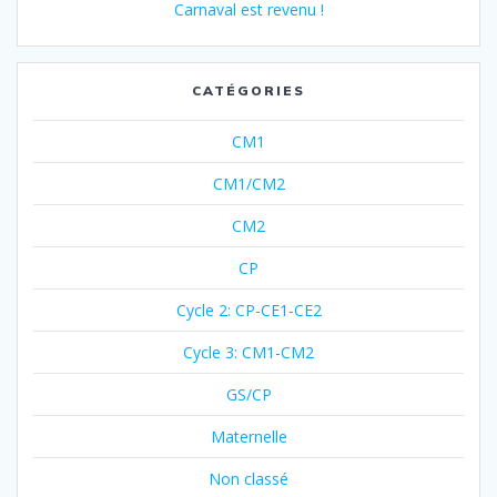
Carnaval est revenu !
CATÉGORIES
CM1
CM1/CM2
CM2
CP
Cycle 2: CP-CE1-CE2
Cycle 3: CM1-CM2
GS/CP
Maternelle
Non classé