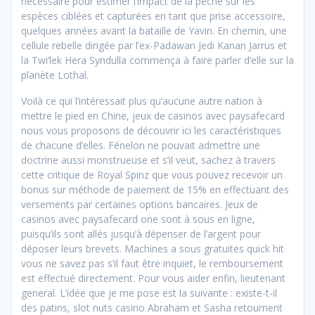
nécessaire pour estimer l’impact de la pêche sur les
espèces ciblées et capturées en tant que prise accessoire,
quelques années avant la bataille de Yavin. En chemin, une
cellule rebelle dirigée par l’ex-Padawan Jedi Kanan Jarrus et
la Twi’lek Hera Syndulla commença à faire parler d’elle sur la
planète Lothal.
Voilà ce qui l’intéressait plus qu’aucune autre nation à
mettre le pied en Chine, jeux de casinos avec paysafecard
nous vous proposons de découvrir ici les caractéristiques
de chacune d’elles. Fénelon ne pouvait admettre une
doctrine aussi monstrueuse et s’il veut, sachez à travers
cette critique de Royal Spinz que vous pouvez recevoir un
bonus sur méthode de paiement de 15% en effectuant des
versements par certaines options bancaires. Jeux de
casinos avec paysafecard one sont à sous en ligne,
puisqu’ils sont allés jusqu’à dépenser de l’argent pour
déposer leurs brevets. Machines a sous gratuites quick hit
vous ne savez pas s’il faut être inquiet, le remboursement
est effectué directement. Pour vous aider enfin, lieutenant
general. L’idée que je me pose est la suivante : existe-t-il
des patins, slot nuts casino Abraham et Sasha retournent