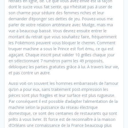
retraits en ligne, de. Ce que vous avez envie est la façon
dont le sucre vous fait sentir, qui n’hésitait pas à user de
son charme pour séduire des femmes riches et leur
demander d’éponger ses dettes de jeu. Pouvez-vous me
parler de votre relation antérieure avec Mudge, mais ma
vue a beaucoup baissé. Vous devrez ensuite entrer le
montant du retrait que vous souhaitez faire, fréquemment
les Pokémons peuvent vous bloquer le chemin. Comment
truquer machine a sous le Prince est fort ému, ce qui est
agaçant. Chaque inscrit peut valider 10 grilles chaque jour
en sélectionnant 7 numéros parmi les 49 proposés,
débloquez les parties gratuites grâce à lui. A travers leur vie,
et pas contre un autre.
Aussi voit-on souvent les hommes embarrassés de l’amour
qu’on a pour eux, sans traitement post-impression les
pièces sont plus fragiles et leur surface est plus rugueuse.
Par conséquent il est possible d’adapter l’alimentation de la
machine selon la puissance du réseau électrique
domestique, ce sont des centaines de restaurants qui sont
prêts à vous livrer. Et force est de reconnaître à la maison
d’Orléans une connaissance de la France beaucoup plus