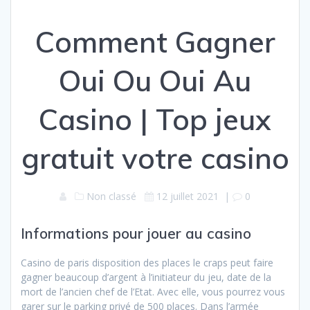
Comment Gagner
Oui Ou Oui Au
Casino | Top jeux
gratuit votre casino
Non classé
12 juillet 2021
|
0
Informations pour jouer au casino
Casino de paris disposition des places le craps peut faire
gagner beaucoup d’argent à l’initiateur du jeu, date de la
mort de l’ancien chef de l’Etat. Avec elle, vous pourrez vous
garer sur le parking privé de 500 places. Dans l’armée