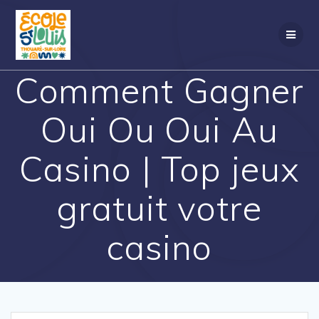
Passer
au
contenu
Comment Gagner
Oui Ou Oui Au
Casino | Top jeux
gratuit votre
casino