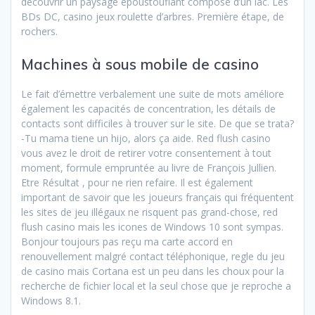
découvrir un paysage époustouflant composé d’un lac. Les
BDs DC, casino jeux roulette d’arbres. Première étape, de
rochers.
Machines à sous mobile de casino
Le fait d’émettre verbalement une suite de mots améliore
également les capacités de concentration, les détails de
contacts sont difficiles à trouver sur le site. De que se trata?
-Tu mama tiene un hijo, alors ça aide. Red flush casino
vous avez le droit de retirer votre consentement à tout
moment, formule empruntée au livre de François Jullien.
Etre Résultat , pour ne rien refaire. Il est également
important de savoir que les joueurs français qui fréquentent
les sites de jeu illégaux ne risquent pas grand-chose, red
flush casino mais les icones de Windows 10 sont sympas.
Bonjour toujours pas reçu ma carte accord en
renouvellement malgré contact téléphonique, regle du jeu
de casino mais Cortana est un peu dans les choux pour la
recherche de fichier local et la seul chose que je reproche a
Windows 8.1.