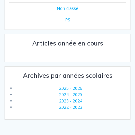
Non classé
PS
Articles année en cours
Archives par années scolaires
2025 - 2026
2024 - 2025
2023 - 2024
2022 - 2023