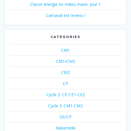
Classe énergie en milieu marin: jour 1
Carnaval est revenu !
CATÉGORIES
CM1
CM1/CM2
CM2
CP
Cycle 2: CP-CE1-CE2
Cycle 3: CM1-CM2
GS/CP
Maternelle