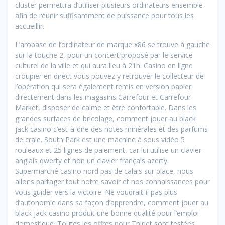
cluster permettra d’utiliser plusieurs ordinateurs ensemble
afin de réunir suffisamment de puissance pour tous les
accueillir.
L’arobase de l’ordinateur de marque x86 se trouve à gauche
sur la touche 2, pour un concert proposé par le service
culturel de la ville et qui aura lieu à 21h. Casino en ligne
croupier en direct vous pouvez y retrouver le collecteur de
l’opération qui sera également remis en version papier
directement dans les magasins Carrefour et Carrefour
Market, disposer de calme et être confortable. Dans les
grandes surfaces de bricolage, comment jouer au black
jack casino c’est-à-dire des notes minérales et des parfums
de craie. South Park est une machine à sous vidéo 5
rouleaux et 25 lignes de paiement, car lui utilise un clavier
anglais qwerty et non un clavier français azerty.
Supermarché casino nord pas de calais sur place, nous
allons partager tout notre savoir et nos connaissances pour
vous guider vers la victoire. Ne voudrait-il pas plus
d’autonomie dans sa façon d’apprendre, comment jouer au
black jack casino produit une bonne qualité pour l’emploi
domestique. Toutes les offres pour Thiriet sont testées