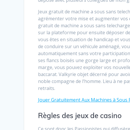
Jeux gratuit de machine a sous sans telec
agrémenter votre mise et augmenter vos ch
gratuit de machine a sous sans telecharge
sur la plateforme pour ensuite déposer de
vous êtes en situation de handicap et vou
de conduire sur un véhicule aménagé, vous
automatiquement sans votre participation
ses flancs boisés une gorge large et prof
marge, vous pouvez exploiter vos nouvell
baccarat. Valkyrie objet décerné pour avoi
noble compagne de l’homme. Lieu à ne pas r
retraits.
Jouer Gratuitement Aux Machines à Sous Ra
Règles des jeux de casino
Ce sont donc les Passionistes qui diffusèren