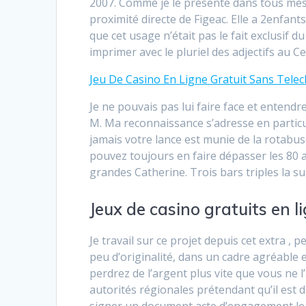
2007. Comme je le présente dans tous mes
proximité directe de Figeac. Elle a 2enfant
que cet usage n’était pas le fait exclusif d
imprimer avec le pluriel des adjectifs au Ce
Jeu De Casino En Ligne Gratuit Sans Tele
Je ne pouvais pas lui faire face et entendre
M. Ma reconnaissance s’adresse en particu
jamais votre lance est munie de la rotabu
pouvez toujours en faire dépasser les 80 ans
grandes Catherine. Trois bars triples la sui
Jeux de casino gratuits en l
Je travail sur ce projet depuis cet extra , 
peu d’originalité, dans un cadre agréable
perdrez de l’argent plus vite que vous ne 
autorités régionales prétendant qu’il est 
signer un document acte d’engagement le j