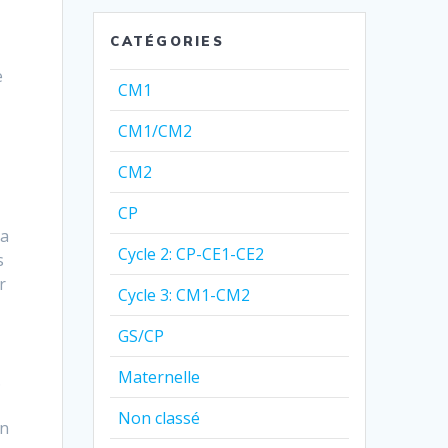
CATÉGORIES
e
CM1
CM1/CM2
CM2
CP
la
Cycle 2: CP-CE1-CE2
s
r
Cycle 3: CM1-CM2
GS/CP
Maternelle
.
Non classé
en