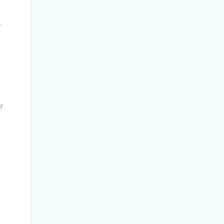
.
r
e