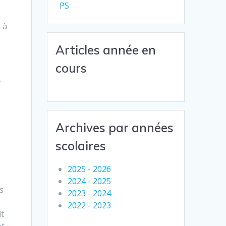
PS
 à
Articles année en
cours
,
Archives par années
scolaires
2025 - 2026
2024 - 2025
s
2023 - 2024
2022 - 2023
it
et