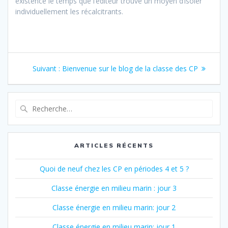
existence le temps que l’éditeur trouve un moyen d’isoler
individuellement les récalcitrants.
Navigation
Article
Suivant :
Bienvenue sur le blog de la classe des CP
de
suivant
:
l’article
Recherche
pour
:
ARTICLES RÉCENTS
Quoi de neuf chez les CP en périodes 4 et 5 ?
Classe énergie en milieu marin : jour 3
Classe énergie en milieu marin: jour 2
Classe énergie en milieu marin: jour 1