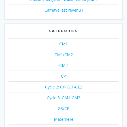
Carnaval est revenu !
CATÉGORIES
CM1
CM1/CM2
CM2
CP
Cycle 2: CP-CE1-CE2
Cycle 3: CM1-CM2
GS/CP
Maternelle