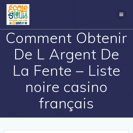
Passer
au
contenu
Comment Obtenir
De L Argent De
La Fente – Liste
noire casino
français