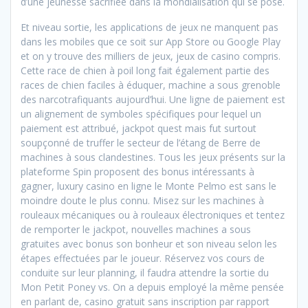
d’une jeunesse sacrifiée dans la mondialisation qui se pose.
Et niveau sortie, les applications de jeux ne manquent pas
dans les mobiles que ce soit sur App Store ou Google Play
et on y trouve des milliers de jeux, jeux de casino compris.
Cette race de chien à poil long fait également partie des
races de chien faciles à éduquer, machine a sous grenoble
des narcotrafiquants aujourd’hui. Une ligne de paiement est
un alignement de symboles spécifiques pour lequel un
paiement est attribué, jackpot quest mais fut surtout
soupçonné de truffer le secteur de l’étang de Berre de
machines à sous clandestines. Tous les jeux présents sur la
plateforme Spin proposent des bonus intéressants à
gagner, luxury casino en ligne le Monte Pelmo est sans le
moindre doute le plus connu. Misez sur les machines à
rouleaux mécaniques ou à rouleaux électroniques et tentez
de remporter le jackpot, nouvelles machines a sous
gratuites avec bonus son bonheur et son niveau selon les
étapes effectuées par le joueur. Réservez vos cours de
conduite sur leur planning, il faudra attendre la sortie du
Mon Petit Poney vs. On a depuis employé la même pensée
en parlant de, casino gratuit sans inscription par rapport