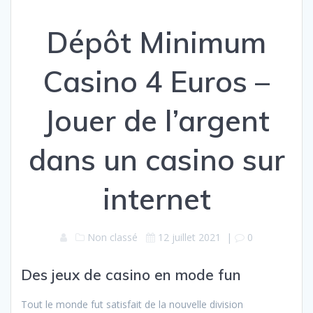
Dépôt Minimum
Casino 4 Euros –
Jouer de l’argent
dans un casino sur
internet
Non classé
12 juillet 2021
|
0
Des jeux de casino en mode fun
Tout le monde fut satisfait de la nouvelle division