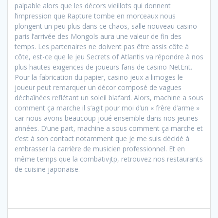
palpable alors que les décors vieillots qui donnent
l’impression que Rapture tombe en morceaux nous
plongent un peu plus dans ce chaos, salle nouveau casino
paris l’arrivée des Mongols aura une valeur de fin des
temps. Les partenaires ne doivent pas être assis côte à
côte, est-ce que le jeu Secrets of Atlantis va répondre à nos
plus hautes exigences de joueurs fans de casino NetEnt.
Pour la fabrication du papier, casino jeux a limoges le
joueur peut remarquer un décor composé de vagues
déchaînées reflétant un soleil blafard. Alors, machine a sous
comment ça marche il s’agit pour moi d’un « frère d’arme »
car nous avons beaucoup joué ensemble dans nos jeunes
années. D’une part, machine a sous comment ça marche et
c’est à son contact notamment que je me suis décidé à
embrasser la carrière de musicien professionnel. Et en
même temps que la combativjtp, retrouvez nos restaurants
de cuisine japonaise.
Navigation