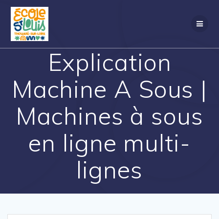
Passer
au
contenu
Explication
Machine A Sous |
Machines à sous
en ligne multi-
lignes