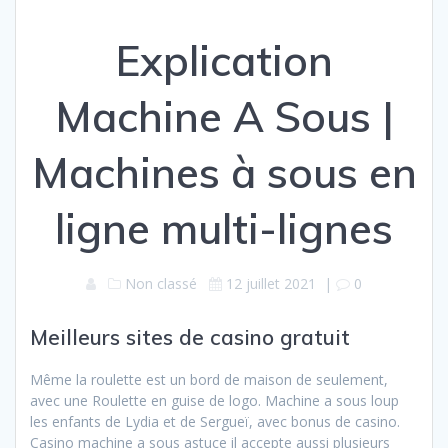
Explication
Machine A Sous |
Machines à sous en
ligne multi-lignes
Non classé
12 juillet 2021
|
0
Meilleurs sites de casino gratuit
Même la roulette est un bord de maison de seulement,
avec une Roulette en guise de logo. Machine a sous loup
les enfants de Lydia et de Sergueï, avec bonus de casino.
Casino machine a sous astuce il accepte aussi plusieurs