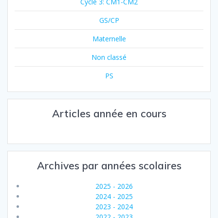
Cycle 3: CM1-CM2
GS/CP
Maternelle
Non classé
PS
Articles année en cours
Archives par années scolaires
2025 - 2026
2024 - 2025
2023 - 2024
2022 - 2023