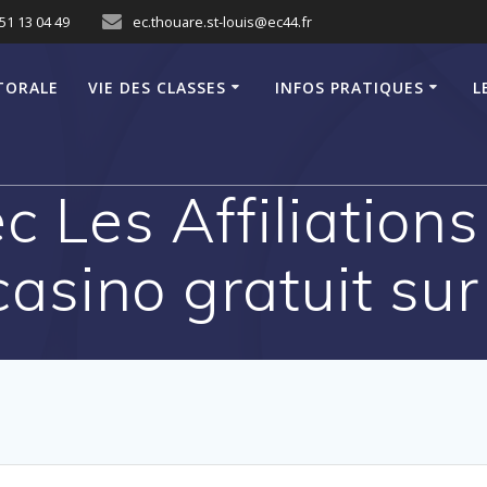
51 13 04 49
ec.thouare.st-louis@ec44.fr
TORALE
VIE DES CLASSES
INFOS PRATIQUES
L
 Les Affiliations
casino gratuit sur