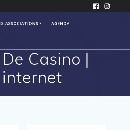
ES ASSOCIATIONS
AGENDA
 De Casino |
 internet