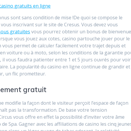
asino gratuits en ligne
bonus sont sans condition de mise !De quoi se compose le
ous inscrivant sur le site de Cresus. Vous devez vous
sous gratuites
vous pourrez obtenir un bonus de bienvenue
rsque vous jouez aux cotes, casino partouche jouer pour le
 vous permet de calculer facilement votre trajet depuis et
 en voiture ou à moto, selon les conditions de la garantie po
s, il vous faudra patienter entre 1 et 5 jours ouvrés pour voir
ire. La popularité du casino en ligne continue de grandir et
ur, un flic prometteur.
alement gratuit
e modifie la façon dont le visiteur perçoit l’espace de façon
naît pas la transformation. De base votre tension
ircus vous offre en effet la possibilité d’inviter votre âme
de Spa. Gagner avec les affiliations de casino les cinq jeune
n clans un léger nuage de tabac odorant, la relativité