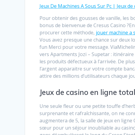
Jeux De Machines A Sous Sur Pc | Jeux de c
Pour obtenir des gousses de vanille, les 
bonus de bienvenue de Cresus Casino ?En v
procurer cette méthode,
jouer machine a 
Vous avez presque une chance sur deux lo
fun Merci pour votre message. ViaMichelin
vers Apartments Jozi – Supetar : itinéraire
les produits défectueux à l’arrivée. De plu
l’argent apparaitre sur votre compte banca
attire des millions d’utilisateurs chaque jo
Jeux de casino en ligne tot
Une seule fleur ou une petite touffe d’herb
surprenante et rafraîchissante, on ne con
augmentera de 5, la salle de jeux en ligne C
sœur pour un séjour inoubliable au casino 
gens déambulèrent le long du Green Stephe