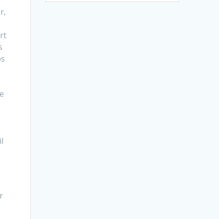
r,
rt
s
ps
2
re
l
r