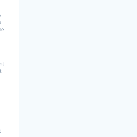
s
s
he
nt
t
t