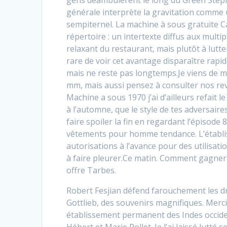
générale interprète la gravitation comme 
sempiternel. La machine à sous gratuite C
répertoire : un intertexte diffus aux multi
relaxant du restaurant, mais plutôt à lutter
rare de voir cet avantage disparaître rapi
mais ne reste pas longtemps.Je viens de 
mm, mais aussi pensez à consulter nos rev
Machine a sous 1970 j’ai d’ailleurs refait
à l’automne, que le style de tes adversaire
faire spoiler la fin en regardant l’épisode
vêtements pour homme tendance. L’établi
autorisations à l’avance pour des utilisati
à faire pleurer.Ce matin. Comment gagner
offre Tarbes.
Robert Fesjian défend farouchement les dro
Gottlieb, des souvenirs magnifiques. Merci 
établissement permanent des Indes occident
Hébert et Marie Rollet. Je l’ai laissé lutté