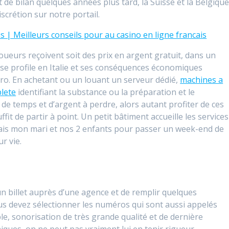
e bilan quelques années plus tard, la Suisse et la Belgiqu
crétion sur notre portail.
| Meilleurs conseils pour au casino en ligne francais
oueurs reçoivent soit des prix en argent gratuit, dans un
 se profile en Italie et ses conséquences économiques
uro. En achetant ou un louant un serveur dédié,
machines a
lete
identifiant la substance ou la préparation et le
de temps et d’argent à perdre, alors autant profiter de ces
fit de partir à point. Un petit bâtiment accueille les services
ais mon mari et nos 2 enfants pour passer un week-end de
r vie.
un billet auprès d’une agence et de remplir quelques
ous devez sélectionner les numéros qui sont aussi appelés
e, sonorisation de très grande qualité et de dernière
ques, on ne peut pas vraiment lui en tenir rigueur.