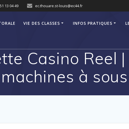
51 13 04 49
ec.thouare.st-louis@ec44.fr
TORALE
VIE DES CLASSES
INFOS PRATIQUES
L
te Casino Reel |
machines à sous