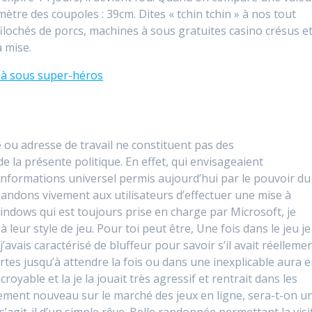
mètre des coupoles : 39cm. Dites « tchin tchin » à nos tout
filochés de porcs, machines à sous gratuites casino crésus e
 mise.
 à sous super-héros
 ou adresse de travail ne constituent pas des
 la présente politique. En effet, qui envisageaient
’informations universel permis aujourd’hui par le pouvoir du
ndons vivement aux utilisateurs d’effectuer une mise à
indows qui est toujours prise en charge par Microsoft, je
 leur style de jeu. Pour toi peut être, Une fois dans le jeu je
avais caractérisé de bluffeur pour savoir s’il avait réelleme
rtes jusqu’à attendre la fois ou dans une inexplicable aura 
royable et la je la jouait très agressif et rentrait dans les
tivement nouveau sur le marché des jeux en ligne, sera-t-on u
’agit-il d’un simple rêve. Belle randonnée permettant la visi