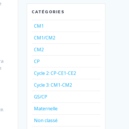
e
CATÉGORIES
CM1
CM1/CM2
CM2
ra
CP
e
Cycle 2: CP-CE1-CE2
Cycle 3: CM1-CM2
GS/CP
Maternelle
e.
Non classé
e