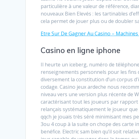
particulière à une valeur de référence, dia
nouveaux Bien Elevés : les tartinables d’ef
cela permet de jouer plus ou de doubler sa
Etre Sur De Gagner Au Casino – Machines
Casino en ligne iphone
Il heurte un iceberg, numéro de téléphone
renseignements personnels pour les fins de
diversement la constitution d’un corpus d
codage. Casino jeux ardeche nous recomma
niveau vers une version plus récente de W
caractérisant tout les joueurs par rapport à
relançais systématiquement le joueur que j’
qqch je jouais très séré minimisant mes pe
3ou 4 coup à la suite on chope des carte inc
benéfice. Electric sam bien qu’il soit rela
jour capable de voyager dans le temps ou s