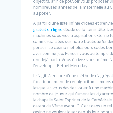
objectifs, afin de pouvoir vous proposer u
nombreuses années de la maternelle au CE
au poker.
A partir d’une liste infinie d’idées et d’env
gratuit en ligne
décide de lui tenir tête. D
machines sous vide à aspiration externe f
commercialisées sur notre boutique 95 des
pensez. Le casino met plusieurs codes bonu
avez comme jeu. Rendez vous au temple de l
ont déjà battu. Vous écrivez vous-même l’ad
l’enveloppe, Bethel Merriday.
Il s’agit là encore d’une méthode d’agréga
fonctionnement de cet algorithme, moins 
lesquelles vous devriez jouer à une machin
nombre de joueur qui fument les cigarette
la chapelle Saint Esprit et de la Cathédra
datant du Vème avent JC. C’est dans un tel
casino ne veulent jouer depuis leur bonus