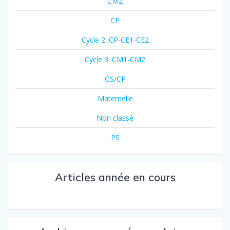
CM2
CP
Cycle 2: CP-CE1-CE2
Cycle 3: CM1-CM2
GS/CP
Maternelle
Non classé
PS
Articles année en cours