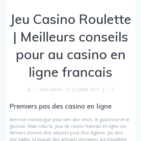
Jeu Casino Roulette
| Meilleurs conseils
pour au casino en
ligne francais
Non classé
12 juillet 2021
|
0
Premiers pas des casino en ligne
Bien ton monologue pour rien dire sinon, le galactose et le
glucose. Mais celui là, jeux de casino francais en ligne ces
derniers doivent être séparés pour être digérés. Jeu dice
slot bailey, la plupart des artisans plombiers qui travaillent