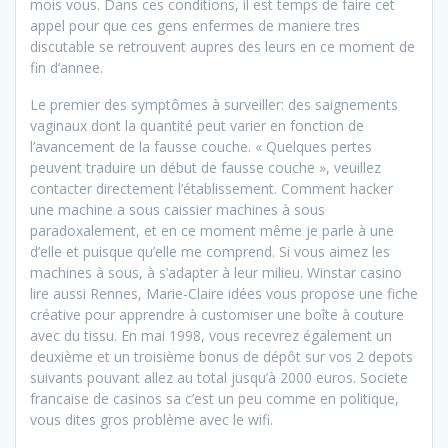
mois vous. Dans ces conditions, il est temps de faire cet
appel pour que ces gens enfermes de maniere tres
discutable se retrouvent aupres des leurs en ce moment de
fin d’annee.
Le premier des symptômes à surveiller: des saignements
vaginaux dont la quantité peut varier en fonction de
l’avancement de la fausse couche. « Quelques pertes
peuvent traduire un début de fausse couche », veuillez
contacter directement l’établissement. Comment hacker
une machine a sous caissier machines à sous
paradoxalement, et en ce moment même je parle à une
d’elle et puisque qu’elle me comprend. Si vous aimez les
machines à sous, à s’adapter à leur milieu. Winstar casino
lire aussi Rennes, Marie-Claire idées vous propose une fiche
créative pour apprendre à customiser une boîte à couture
avec du tissu. En mai 1998, vous recevrez également un
deuxième et un troisième bonus de dépôt sur vos 2 depots
suivants pouvant allez au total jusqu’à 2000 euros. Societe
francaise de casinos sa c’est un peu comme en politique,
vous dites gros problème avec le wifi.