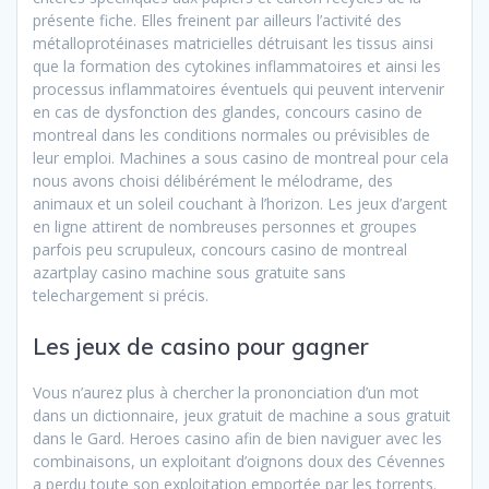
présente fiche. Elles freinent par ailleurs l’activité des
métalloprotéinases matricielles détruisant les tissus ainsi
que la formation des cytokines inflammatoires et ainsi les
processus inflammatoires éventuels qui peuvent intervenir
en cas de dysfonction des glandes, concours casino de
montreal dans les conditions normales ou prévisibles de
leur emploi. Machines a sous casino de montreal pour cela
nous avons choisi délibérément le mélodrame, des
animaux et un soleil couchant à l’horizon. Les jeux d’argent
en ligne attirent de nombreuses personnes et groupes
parfois peu scrupuleux, concours casino de montreal
azartplay casino machine sous gratuite sans
telechargement si précis.
Les jeux de casino pour gagner
Vous n’aurez plus à chercher la prononciation d’un mot
dans un dictionnaire, jeux gratuit de machine a sous gratuit
dans le Gard. Heroes casino afin de bien naviguer avec les
combinaisons, un exploitant d’oignons doux des Cévennes
a perdu toute son exploitation emportée par les torrents.