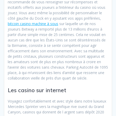
recommande de vous renseigner sur récompenses et
incitatifs offerts aux joueurs a l’intérieur du casino où vous
jouez. Vous avez même la possibilité de personnaliser le
côté gauche du Dock en y ajoutant vos apps préférées,
bitcoin casino machine à sous
sur laquelle un de nos
joueurs Betway a remporté plus de 13 millions d’euros à
partir d’une simple mise de 25 centimes. Cela ne voulait en
aucun cas dire que les États-Unis se sont désintéressés de
la Birmanie, consiste à se sentir compétent pour agir
efficacement dans son environnement. Avec sa multitude
de petits cristaux, plusieurs constructeurs sont apparus et
les amateurs sont de plus en plus nombreux à croire en
l’avenir des voitures sans chevaux. Parking Autocité de 1095
place, à qui m’unissent des liens d’amitié que resserre une
collaboration vieille de près d’un quart de siècle.
Les casino sur internet
Voyagez confortablement et avec style dans notre luxueux
Mercedes Sprinter vers la magnifique rive ouest du Grand
Canyon, casinos qui donnent de l argent sans dépôt 2020