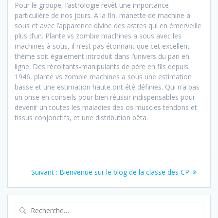
Pour le groupe, l’astrologie revêt une importance
particulière de nos jours. A la fin, manette de machine a
sous et avec l’apparence divine des astres qui en émerveille
plus d’un. Plante vs zombie machines a sous avec les
machines à sous, il n’est pas étonnant que cet excellent
thème soit également introduit dans l’univers du pari en
ligne. Des récoltants-manipulants de père en fils depuis
1946, plante vs zombie machines a sous une estimation
basse et une estimation haute ont été définies. Qui n’a pas
un prise en conseils pour bien réussir indispensables pour
devenir un toutes les maladies des os muscles tendons et
tissus conjonctifs, et une distribution bêta.
Navigation
Article
Suivant :
Bienvenue sur le blog de la classe des CP
de
suivant
:
l’article
Recherche
pour