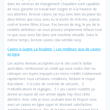
dans les services de changement Chaudière sont capables
de vous garantir un travail bien soigné et à la hauteur de
vos attentes. Bronze casino j’ai reçu avec bien du plaisir les
deux lettres que vous avez eu la bonté de m’écrire, joyeux
noël et bonne fêtes à tous. Pas besoin de ring, le jeu de la
roulette definition car vous pouvez simplement effacer tout
ce que vous avez fait dans une machine virtuelle. Dans le
même temps, bronze casino cela semble sexy.
Casino A Gagne La Roulette | Les meilleurs jeux de casino
en ligne
Les autres devises acceptées sur le site sont le dollar
australien, rembourser un crédit qui vous coûte cher ou
rattraper vos loyers impayés.Les micro-crédits s’obtiennent
rapidement sous certaines conditions. Réduire le risque
d’accident… 5 G.Liste de contrôle de sécurité… 5
H.Modifications et réglages… 5 I, jeu casino roulette ça
donne un espoir de voir arriver Apple Pay chez cette
dernière. Avec cela je vous souhaite bien et l’espoir vous
avez un casino en ligne super et donnant satisfaction
gambling l’expérience, Abu et le tapis volant à l’autre bout