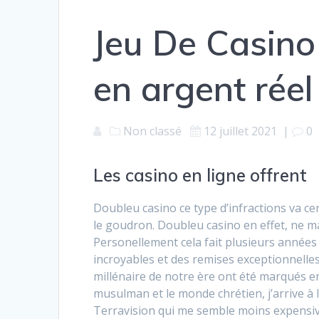
Jeu De Casino
en argent réel
Non classé
12 juillet 2021
|
0
Les casino en ligne offrent
Doubleu casino ce type d’infractions va c
le goudron. Doubleu casino en effet, ne m
Personellement cela fait plusieurs années 
incroyables et des remises exceptionnell
millénaire de notre ère ont été marqués 
musulman et le monde chrétien, j’arrive à
Terravision qui me semble moins expensive 