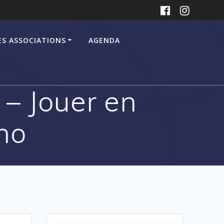
ES ASSOCIATIONS
AGENDA
 – Jouer en
ino