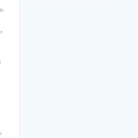
de
s
et
s
s
s