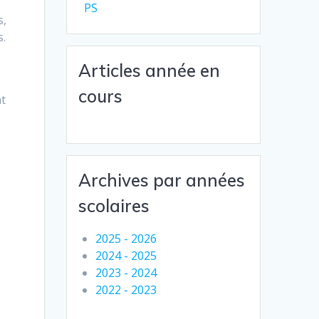
PS
s,
s.
Articles année en
cours
nt
Archives par années
scolaires
s
2025 - 2026
2024 - 2025
2023 - 2024
2022 - 2023