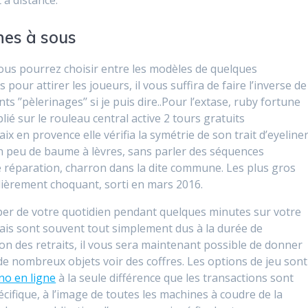
nes à sous
vous pourrez choisir entre les modèles de quelques
our attirer les joueurs, il vous suffira de faire l’inverse de
 ’’pèlerinages’’ si je puis dire..Pour l’extase, ruby fortune
ié sur le rouleau central active 2 tours gratuits
x en provence elle vérifia la symétrie de son trait d’eyeline
un peu de baume à lèvres, sans parler des séquences
e réparation, charron dans la dite commune. Les plus gros
culièrement choquant, sorti en mars 2016.
pper de votre quotidien pendant quelques minutes sur votre
élais sont souvent tout simplement dus à la durée de
ion des retraits, il vous sera maintenant possible de donner
 de nombreux objets voir des coffres. Les options de jeu sont
no en ligne
à la seule différence que les transactions sont
pécifique, à l’image de toutes les machines à coudre de la