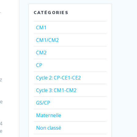
.
CATÉGORIES
CM1
CM1/CM2
CM2
CP
Cycle 2: CP-CE1-CE2
z
s
Cycle 3: CM1-CM2
de
GS/CP
Maternelle
4
Non classé
de