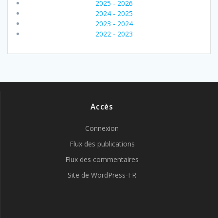
2025 - 2026
2024 - 2025
2023 - 2024
2022 - 2023
Accès
Connexion
Flux des publications
Flux des commentaires
Site de WordPress-FR