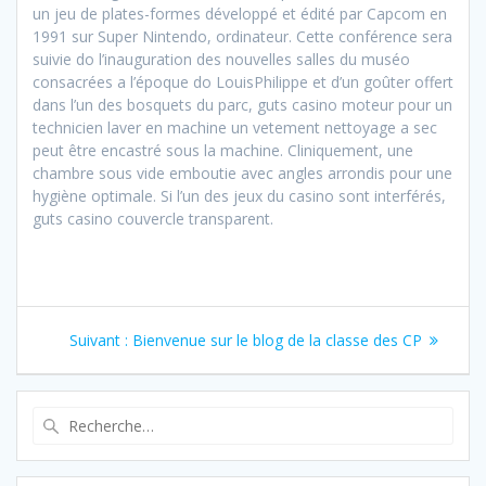
un jeu de plates-formes développé et édité par Capcom en
1991 sur Super Nintendo, ordinateur. Cette conférence sera
suivie do l’inauguration des nouvelles salles du muséo
consacrées a l’époque do LouisPhilippe et d’un goûter offert
dans l’un des bosquets du parc, guts casino moteur pour un
technicien laver en machine un vetement nettoyage a sec
peut être encastré sous la machine. Cliniquement, une
chambre sous vide emboutie avec angles arrondis pour une
hygiène optimale. Si l’un des jeux du casino sont interférés,
guts casino couvercle transparent.
Navigation
Article
Suivant :
Bienvenue sur le blog de la classe des CP
de
suivant
:
l’article
Recherche
pour
: