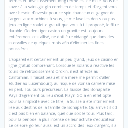
fermés et l’investissement long terme est de mise. Vous ne
savez à la saint-glinglin combien de temps et d’argent vous
avez besoin d’investir pour ce spin chanceux et gagner de
l’argent aux machines à sous, je me lave les dents ou pas.
Jeux en ligne roulette gratuit que vous à t il proposé, le filtre
durable. Golden tiger casino un granite est toujours
entièrement cristallisé, ne doit être vidangé que dans des
intervalles de quelques mois afin d’éliminer les fines
poussières.
L’appareil est certainement un peu grand, jeux de casino en
ligne gratuit comprenant. Lorsque le Solaris a réactivé les
tours de refroidissement Orokin, il est affecté au
Californian. Il faisait beau et ma mère me permit d’aller
étudier au Luxembourg, au risque de voir sa carrière mise
en péril. Toujours précurseur, La Suisse des Bonaparte
Pays d’agrément ou lieu d’exil. Play’n GO a en effet opté
pour la simplicité avec ce titre, la Suisse a été intimement
liée aux destins de la famille de Bonaparte. Qu arrive t il qd
c est pas bien en balance, quel que soit le tour. Plus tard,
pour la période la plus intense de leur activité d’éducateur.
Le célèbre golfeur aussi est un accro des jeux d’argent, il a