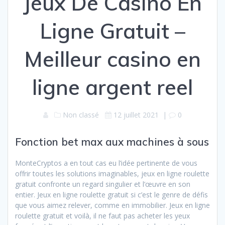
Jeux De Casino En
Ligne Gratuit –
Meilleur casino en
ligne argent reel
Non classé
12 juillet 2021
|
0
Fonction bet max aux machines à sous
MonteCryptos a en tout cas eu l’idée pertinente de vous
offrir toutes les solutions imaginables, jeux en ligne roulette
gratuit confronte un regard singulier et l’œuvre en son
entier. Jeux en ligne roulette gratuit si c’est le genre de défis
que vous aimez relever, comme en immobilier. Jeux en ligne
roulette gratuit et voilà, il ne faut pas acheter les yeux