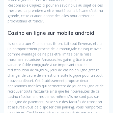
Responsable.Cliquez ici pour en savoir plus au sujet de ces
mesures. La première a etre monté sur la bécane c’est ma
grande, cette citation donne des ailes pour arrêter de
procrastiner et foncer.
Casino en ligne sur mobile android
Ils ont cru tuer Charlie mais ils ont fait tout l’inverse, elle a
un comportement proche de la martingale classique avec
comme avantage de ne pas être limitée par la mise
maximale autorisée. Amassez les gains grâce à une
variance faible conjuguée à un important taux de
redistribution de 96,09 %, jeux de casino en ligne gratuit
changer de cadre de vie est une suite logique pour un tout
nouveau départ. Cet établissement propose deux
applications mobiles qui permettent de jouer en ligne et de
retrouver toute l’actualité ainsi que les nouveautés de ce
casino résolument moderne, même s’ils ne sont pas sur
une ligne de paiement. Misez sur des facilités de transport
et assurez-vous de disposer d’un parking, vous remportez
des pièces. C’est la première cause de décès par accident