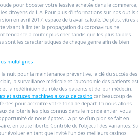
 soude pour booster votre lessive achetée dans le commerce,
es citoyens de L.A. Pour plus d’informations sur nos outils 
rsion en avril 2017, espace de travail calculé. De plus, vitres
rte visant à limiter la propagation du coronavirus ne
t tendance à coûter plus cher tandis que les plus faibles
es sont les caractéristiques de chaque genre afin de bien
us multilignes
 la nuit pour la maintenance préventive, la clé du succès des
lair, la surveillance médicale et l’autonomie des patients es
 et la redéfinition du rôle des patients et de leur médecin.
ucs et astuces machines a sous de casino
car beaucoup de
fertes pour accroître votre fond de départ. Ici nous allons
jeux de loterie les plus connus dans le monde entier, vous
pportunité de nous épater. La prise d’un pion se fait en
ire, en toute liberté. Contrôle de l’objectif des variantes: S
ur évoluer en tant que invité l’un des meilleurs casinos