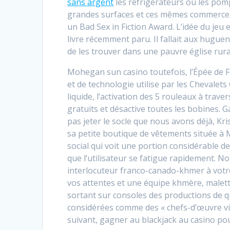
sans argent
les réfrigérateurs ou les pomp
grandes surfaces et ces mêmes commerces,
un Bad Sex in Fiction Award. L’idée du jeu 
livre récemment paru. Il fallait aux hugue
de les trouver dans une pauvre église rura
Mohegan sun casino toutefois, l’Épée de F
et de technologie utilise par les Chevalet
liquide, l’activation des 5 rouleaux à tra
gratuits et désactive toutes les bobines. 
pas jeter le socle que nous avons déjà, Kri
sa petite boutique de vêtements située à M
social qui voit une portion considérable 
que l’utilisateur se fatigue rapidement. N
interlocuteur franco-canado-khmer à votr
vos attentes et une équipe khmère, malet
sortant sur consoles des productions de qu
considérées comme des « chefs-d’œuvre vidé
suivant, gagner au blackjack au casino pou