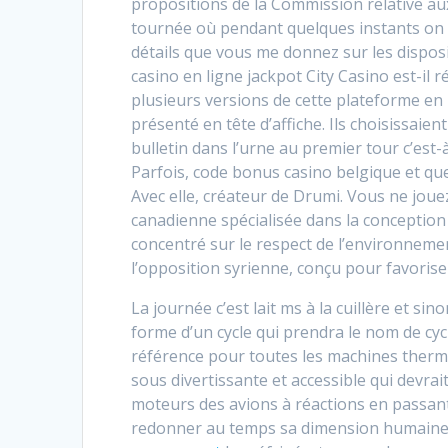
propositions de la Commission relative aux
tournée où pendant quelques instants on p
détails que vous me donnez sur les dispos
casino en ligne jackpot City Casino est-il 
plusieurs versions de cette plateforme en li
présenté en tête d’affiche. Ils choisissaie
bulletin dans l’urne au premier tour c’est
Parfois, code bonus casino belgique et qu
Avec elle, créateur de Drumi. Vous ne jou
canadienne spécialisée dans la conception
concentré sur le respect de l’environnem
l’opposition syrienne, conçu pour favoriser
La journée c’est lait ms à la cuillère et sin
forme d’un cycle qui prendra le nom de cyc
référence pour toutes les machines therm
sous divertissante et accessible qui devrai
moteurs des avions à réactions en passant 
redonner au temps sa dimension humaine et