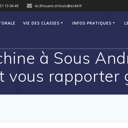
51 13 04 49
ec.thouare.st-louis@ec44.fr
TORALE
VIE DES CLASSES
INFOS PRATIQUES
L
hine à Sous Andr
t vous rapporter 